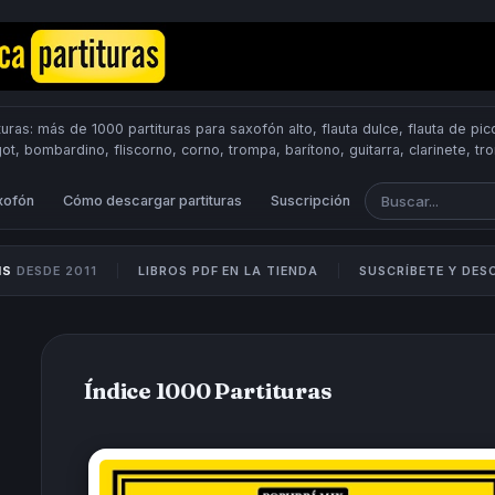
uras: más de 1000 partituras para saxofón alto, flauta dulce, flauta de pico
got, bombardino, fliscorno, corno, trompa, barítono, guitarra, clarinete, t
Scores.
PUBLICA PARTITURAS
xofón
Cómo descargar partituras
Suscripción
IS
DESDE 2011
LIBROS PDF EN LA TIENDA
SUSCRÍBETE Y DE
Índice 1000 Partituras