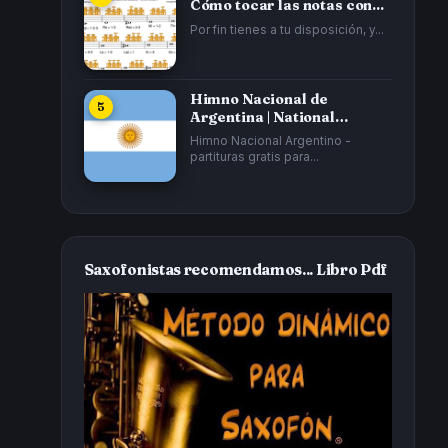
Cómo tocar las notas con...
Por fin tienes a tu disposición, y...
Himno Nacional de
Argentina | National
Anthem of Argentina...
Himno Nacional Argentino -
partituras gratis para...
Saxofonistas recomendamos... Libro Pdf