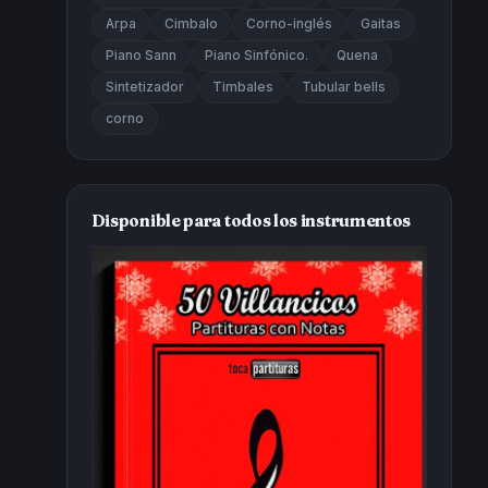
Arpa
Cimbalo
Corno-inglés
Gaitas
Piano Sann
Piano Sinfónico.
Quena
Sintetizador
Timbales
Tubular bells
corno
Disponible para todos los instrumentos