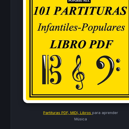
Partituras PDF, MIDI, Libros
para aprender
Música