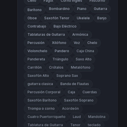
Cello
Fagot
Corno Inglés
Fliscorno
Bombardino
Piano
Guitarra
Barítono
Oboe
Saxofón Tenor
Ukelele
Banjo
Contrabajo
Bajo Eléctrico
Tablaturas de Guitarra
Armónica
Percusión
Xilófono
Voz
Chelo
Violonchelo
Pandero
Caja China
Pandereta
Triángulo
Saxo Alto
Carrillón
Crótalos
Metalófono
Saxofón Alto
Soprano Sax
guitarra clasica
Banda de Flautas
Percusión Corporal
Caja
Cuerdas
Saxofón Barítono
Saxofón Soprano
Trompa o corno
Acordeón
Cuatro Puertorriqueño
Laud
Mandolina
Tablatura de Guitarra
Tenor
teclado