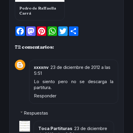
Pedro de Raffaella
Carrá
F
M
P
W
T
S
a
a
i
h
w
h
c
s
n
a
i
a
e
t
t
t
t
r
72 comentarios:
b
o
e
s
t
e
o
d
r
A
e
o
o
e
p
r
k
n
s
p
t
xxxxnv
23 de diciembre de 2012 a las
5:51
Lo siento pero no se descarga la
partitura.
Responder
Respuestas
Toca Partituras
23 de diciembre