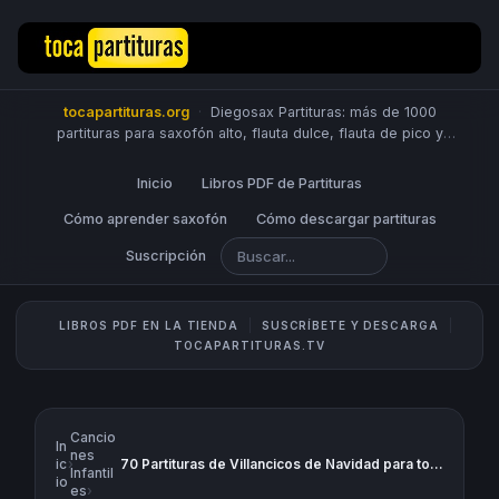
tocapartituras.org
·
Diegosax Partituras: más de 1000
partituras para saxofón alto, flauta dulce, flauta de pico y
travesera, violín, piano, trompeta, saxo tenor, oboe, viola,
chelo, fagot, bombardino, fliscorno, corno, trompa, barítono,
Inicio
Libros PDF de Partituras
guitarra, clarinete, trombón, tuba, ukelele y Sheet Music
Scores.
Cómo aprender saxofón
PUBLICA PARTITURAS
Cómo descargar partituras
Suscripción
LIBROS PDF EN LA TIENDA
SUSCRÍBETE Y DESCARGA
TOCAPARTITURAS.TV
Cancio
In
nes
ic
›
70 Partituras de Villancicos de Navidad para tocar con tu instrumento Populares y Tradicionales Listado canciones y partituras musicales
Infantil
io
es
›