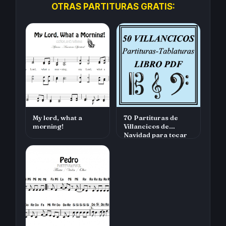
OTRAS PARTITURAS GRATIS:
My lord, what a
70 Partituras de
morning!
Villancicos de
Navidad para tocar
con tu instrumen…