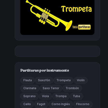
Partituras por instrumento
Flauta
Saxofón
Trompeta
Violín
Clarinete
Saxo Tenor
Trombón
Soprano
Viola
Trompa
Tuba
Cello
Fagot
Corno Inglés
Fliscorno