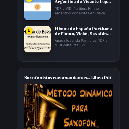
Argentina de Vicente López
y Planes y...
PDF y MIDI Partitura Himno
Argentino con Notas en Clave...
Himno de España Partitura
de Flauta, Violín, Saxofón
Alto...
Añadir leyenda Partituras PDF y
MIDI Partituras JPG...
Saxofonistas recomendamos... Libro Pdf