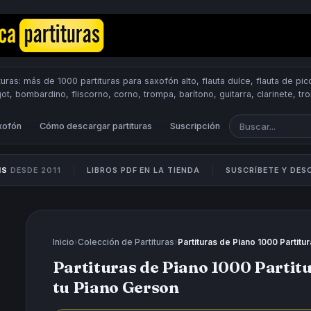
uras: más de 1000 partituras para saxofón alto, flauta dulce, flauta de pico
got, bombardino, fliscorno, corno, trompa, barítono, guitarra, clarinete, t
Scores.
PUBLICA PARTITURAS
xofón
Cómo descargar partituras
Suscripción
IS
DESDE 2011
LIBROS PDF EN LA TIENDA
SUSCRÍBETE Y DE
Inicio
›
Colección de Partituras
›
Partituras de Piano 1000 Partitu
Partituras de Piano 1000 Partit
tu Piano Gerson