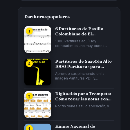
Partituras populares
6 Partituras de Pasillo
Colombiano de El
Cucarrón, La Gata...
1000 Partituras aquí Hoy
compartimos una muy buena...
Partituras de Saxofón Alto
1000 Partituras para...
Aprende sax pinchando en la
imagen Partituras PDF y...
Digitación para Trompeta:
Cómo tocar las notas con...
Por fin tienes a tu disposición, y...
Himno Nacional de