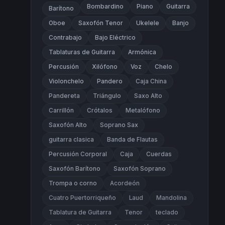
Bombardino
Piano
Guitarra
Barítono
Oboe
Saxofón Tenor
Ukelele
Banjo
Contrabajo
Bajo Eléctrico
Tablaturas de Guitarra
Armónica
Percusión
Xilófono
Voz
Chelo
Violonchelo
Pandero
Caja China
Pandereta
Triángulo
Saxo Alto
Carrillón
Crótalos
Metalófono
Saxofón Alto
Soprano Sax
guitarra clasica
Banda de Flautas
Percusión Corporal
Caja
Cuerdas
Saxofón Barítono
Saxofón Soprano
Trompa o corno
Acordeón
Cuatro Puertorriqueño
Laud
Mandolina
Tablatura de Guitarra
Tenor
teclado