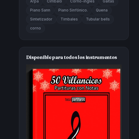
Arpa
Cimbalo
Corno-inglés
Gaitas
Piano Sann
Piano Sinfónico.
Quena
Sintetizador
Timbales
Tubular bells
corno
Disponible para todos los instrumentos