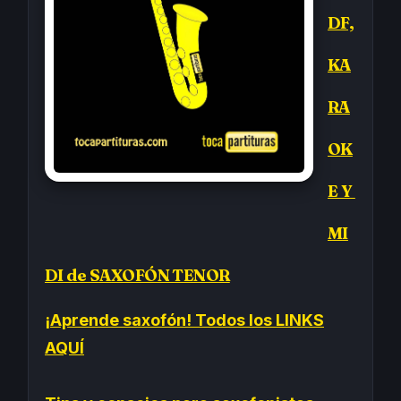
DF,
KA
RA
OK
E Y
MI
DI de SAXOFÓN TENOR
¡Aprende saxofón! Todos los LINKS
AQUÍ