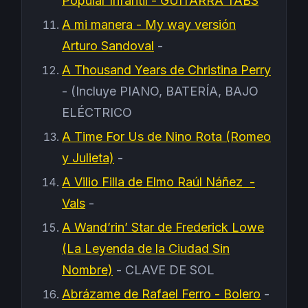
Popular Infantil - GUITARRA TABS
A mi manera - My way versión
Arturo Sandoval
-
A Thousand Years de Christina Perry
- (Incluye PIANO, BATERÍA, BAJO
ELÉCTRICO
A Time For Us de Nino Rota (Romeo
y Julieta)
-
A Vilio Filla de Elmo Raúl Náñez -
Vals
-
A Wand’rin’ Star de Frederick Lowe
(La Leyenda de la Ciudad Sin
Nombre)
- CLAVE DE SOL
Abrázame de Rafael Ferro - Bolero
-