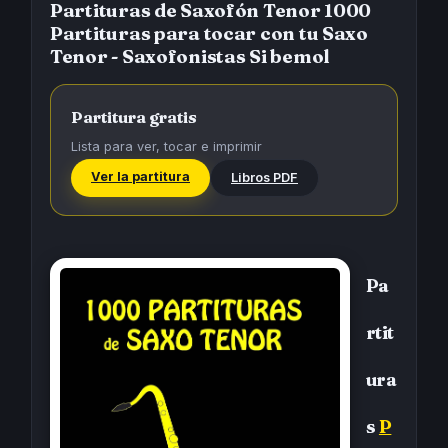
Partituras de Saxofón Tenor 1000
Partituras para tocar con tu Saxo
Tenor - Saxofonistas Si bemol
Partitura gratis
Lista para ver, tocar e imprimir
Ver la partitura
Libros PDF
Pa
rtit
ura
s
P