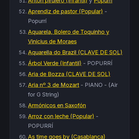
Antón pirulero (Infantil)
y
Popurrí
Aprendiz de pastor (Popular)
-
Popurrí
Aquarela, Bolero de Toquinho y
Vinicius de Moraes
Aquarella do Brazil (CLAVE DE SOL)
Árbol Verde (Infantil)
- POPURRÍ
Aria de Bozza (CLAVE DE SOL)
Aria nº 3 de Mozart
- PIANO - (Air
for G String)
Armónicos en Saxofón
Arroz con leche (Popular)
-
POPURRÍ
As time goes by (Casablanca)