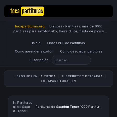
tocapartituras.org
·
Diegosax Partituras: más de 1000
partituras para saxofón alto, flauta dulce, flauta de pico y
travesera, violín, piano, trompeta, saxo tenor, oboe, viola,
chelo, fagot, bombardino, fliscorno, corno, trompa, barítono,
Inicio
Libros PDF de Partituras
guitarra, clarinete, trombón, tuba, ukelele y Sheet Music
Scores.
Cómo aprender saxofón
PUBLICA PARTITURAS
Cómo descargar partituras
Suscripción
LIBROS PDF EN LA TIENDA
SUSCRÍBETE Y DESCARGA
TOCAPARTITURAS.TV
Ini
Partituras
ci
›
de Saxo
Partituras de Saxofón Tenor 1000 Partituras para tocar con tu Saxo Tenor - Saxofonistas Si bemol
o
Tenor
›