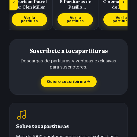
American Patrol
6 Partituras de
Cinema Paradis
‹
›
por Glen Miller
Pasillo
de Ennio
Colombiano de El
Morricone
Cucarrón, La
Ver la
Ver la
Ver la
partitura
partitura
partitura
Gat…
Suscríbete a tocapartituras
Descargas de partituras y ventajas exclusivas
para suscriptores.
Quiero suscribirme →
Sobre tocapartituras
Más de 1000 partituras gratis para saxofón, flauta,