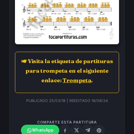
🎺 Visita la etiqueta de partituras
para trompeta en el siguiente
enlace:
Trompeta
.
PUBLICADO 25/03/18 | REEDITADO 18/08/24
COMPARTE ESTA PARTITURA
WhatsApp