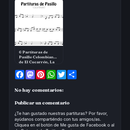
6 Partituras de
Pasillo Colombiano
de El Cucarrón, La
Gata Golosa, …
F
M
P
W
T
S
a
a
i
h
w
h
c
s
n
a
i
a
e
t
t
t
t
r
No hay comentarios:
b
o
e
s
t
e
o
d
r
A
e
o
o
e
p
r
Publicar un comentario
k
n
s
p
t
¿Te han gustado nuestras partituras? Por favor,
ayúdanos compartiéndo con tus amigos/as.
Cliquea en el botón de Me gusta de Facebook o al