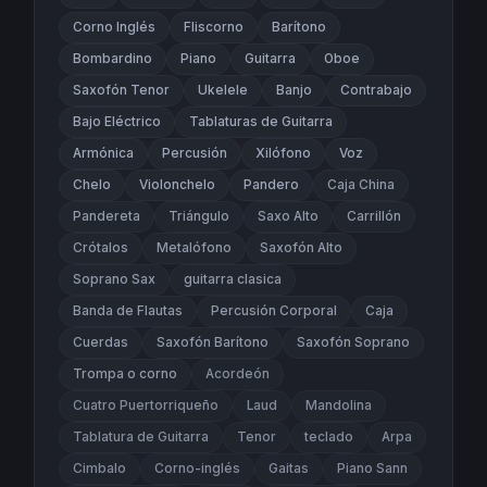
Corno Inglés
Fliscorno
Barítono
Bombardino
Piano
Guitarra
Oboe
Saxofón Tenor
Ukelele
Banjo
Contrabajo
Bajo Eléctrico
Tablaturas de Guitarra
Armónica
Percusión
Xilófono
Voz
Chelo
Violonchelo
Pandero
Caja China
Pandereta
Triángulo
Saxo Alto
Carrillón
Crótalos
Metalófono
Saxofón Alto
Soprano Sax
guitarra clasica
Banda de Flautas
Percusión Corporal
Caja
Cuerdas
Saxofón Barítono
Saxofón Soprano
Trompa o corno
Acordeón
Cuatro Puertorriqueño
Laud
Mandolina
Tablatura de Guitarra
Tenor
teclado
Arpa
Cimbalo
Corno-inglés
Gaitas
Piano Sann