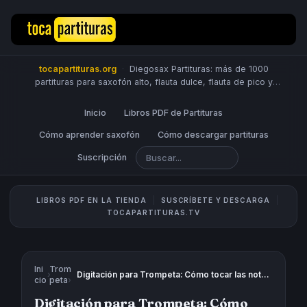
tocapartituras.org
·
Diegosax Partituras: más de 1000
partituras para saxofón alto, flauta dulce, flauta de pico y
travesera, violín, piano, trompeta, saxo tenor, oboe, viola,
chelo, fagot, bombardino, fliscorno, corno, trompa, barítono,
Inicio
Libros PDF de Partituras
guitarra, clarinete, trombón, tuba, ukelele y Sheet Music
Scores.
Cómo aprender saxofón
PUBLICA PARTITURAS
Cómo descargar partituras
Suscripción
LIBROS PDF EN LA TIENDA
SUSCRÍBETE Y DESCARGA
TOCAPARTITURAS.TV
Ini
Trom
›
Digitación para Trompeta: Cómo tocar las notas con Partitura (Fingering Chart)
cio
peta
›
Digitación para Trompeta: Cómo