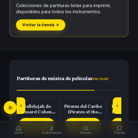
Colecciones de partituras listas para imprimir,
disponibles para todos los instrumentos.
Visitar la tienda →
Partituras de música de películas
Ver todo
‹
›
diso
Hallelujah de
Piratas del Caribe
101 Partitur
Leonard Cohen y
(Pirates of the
Bandas Son
e
Rufus Wainwright
Caribbean) de
Selección
Hans Zimmer
Colección 
Ver la
Ver la
Ver la
partitura
partitura
partitura
Inicio
Instrumentos
Buscar
Tienda