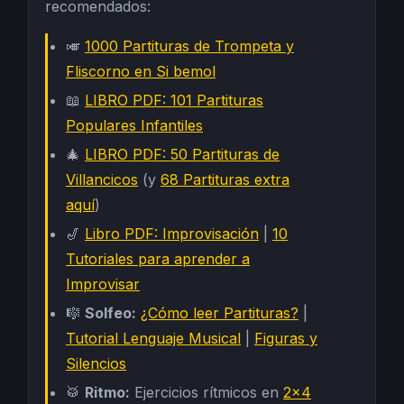
recomendados:
🎺
1000 Partituras de Trompeta y
Fliscorno en Si bemol
📖
LIBRO PDF: 101 Partituras
Populares Infantiles
🎄
LIBRO PDF: 50 Partituras de
Villancicos
(y
68 Partituras extra
aquí
)
🎷
Libro PDF: Improvisación
|
10
Tutoriales para aprender a
Improvisar
🎼
Solfeo:
¿Cómo leer Partituras?
|
Tutorial Lenguaje Musical
|
Figuras y
Silencios
🥁
Ritmo:
Ejercicios rítmicos en
2x4