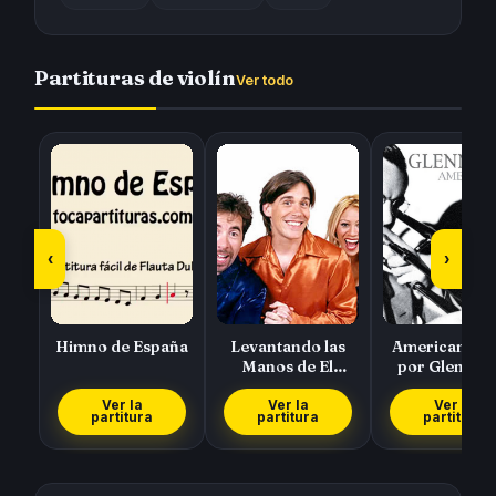
Partituras de violín
Ver todo
‹
›
Himno de España
Levantando las
American Pat
Manos de El
por Glen Mill
Símbolo
Ver la
Ver la
Ver la
partitura
partitura
partitura