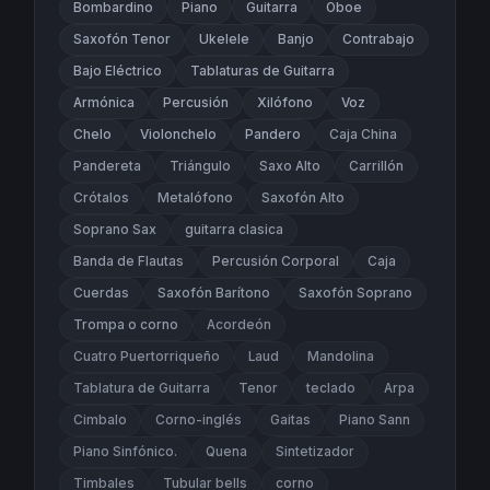
Bombardino
Piano
Guitarra
Oboe
Saxofón Tenor
Ukelele
Banjo
Contrabajo
Bajo Eléctrico
Tablaturas de Guitarra
Armónica
Percusión
Xilófono
Voz
Chelo
Violonchelo
Pandero
Caja China
Pandereta
Triángulo
Saxo Alto
Carrillón
Crótalos
Metalófono
Saxofón Alto
Soprano Sax
guitarra clasica
Banda de Flautas
Percusión Corporal
Caja
Cuerdas
Saxofón Barítono
Saxofón Soprano
Trompa o corno
Acordeón
Cuatro Puertorriqueño
Laud
Mandolina
Tablatura de Guitarra
Tenor
teclado
Arpa
Cimbalo
Corno-inglés
Gaitas
Piano Sann
Piano Sinfónico.
Quena
Sintetizador
Timbales
Tubular bells
corno