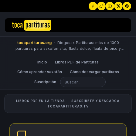
tocapartituras.org
·
Diegosax Partituras: más de 1000
partituras para saxofón alto, flauta dulce, flauta de pico y
travesera, violín, piano, trompeta, saxo tenor, oboe, viola,
chelo, fagot, bombardino, fliscorno, corno, trompa, barítono,
Inicio
Libros PDF de Partituras
guitarra, clarinete, trombón, tuba, ukelele y Sheet Music
Scores.
Cómo aprender saxofón
PUBLICA PARTITURAS
Cómo descargar partituras
Suscripción
LIBROS PDF EN LA TIENDA
SUSCRÍBETE Y DESCARGA
TOCAPARTITURAS.TV