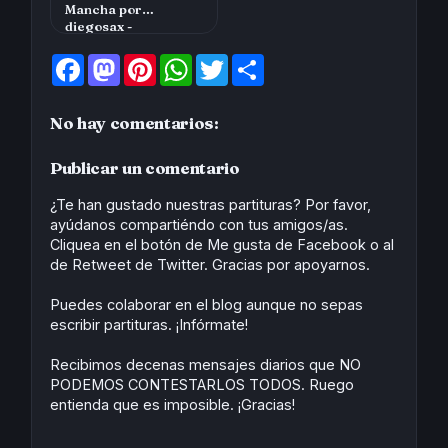
Mancha por
diegosax -
Reportajes Sonoros
- Audiov…
F
M
P
W
T
S
a
a
i
h
w
h
c
s
n
a
i
a
e
t
t
t
t
r
No hay comentarios:
b
o
e
s
t
e
o
d
r
A
e
o
o
e
p
r
Publicar un comentario
k
n
s
p
t
¿Te han gustado nuestras partituras? Por favor,
ayúdanos compartiéndo con tus amigos/as.
Cliquea en el botón de Me gusta de Facebook o al
de Retweet de Twitter. Gracias por apoyarnos.
Puedes colaborar en el blog aunque no sepas
escribir partituras. ¡Infórmate!
Recibimos decenas mensajes diarios que NO
PODEMOS CONTESTARLOS TODOS. Ruego
entienda que es imposible. ¡Gracias!