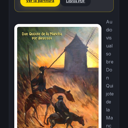
Ver la partitura
Libros PDF
Au
dio
vis
ual
so
bre
Do
n
Qui
jote
de
la
Ma
nc