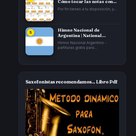
Cómo tocar las notas con...
Por fin tienes a tu disposición, y...
Himno Nacional de
Argentina | National
Anthem of Argentina...
Himno Nacional Argentino -
partituras gratis para...
Saxofonistas recomendamos... Libro Pdf