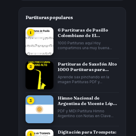
Partituras populares
6 Partituras de Pasillo
Colombiano de El
Cucarrón, La Gata...
1000 Partituras aquí Hoy
compartimos una muy buena...
Partituras de Saxofón Alto
1000 Partituras para...
Aprende sax pinchando en la
imagen Partituras PDF y...
Himno Nacional de
Argentina de Vicente López
y Planes y...
PDF y MIDI Partitura Himno
Argentino con Notas en Clave...
Digitación para Trompeta: