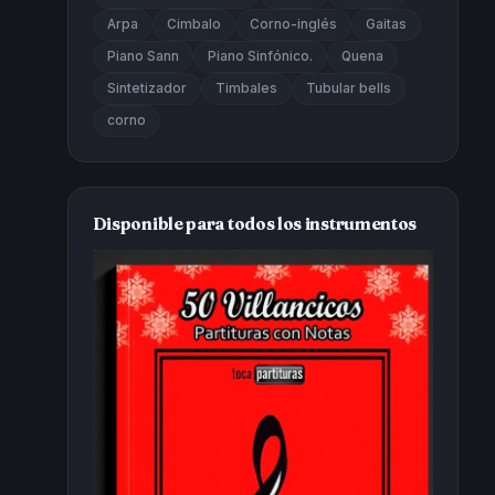
Arpa
Cimbalo
Corno-inglés
Gaitas
Piano Sann
Piano Sinfónico.
Quena
Sintetizador
Timbales
Tubular bells
corno
Disponible para todos los instrumentos