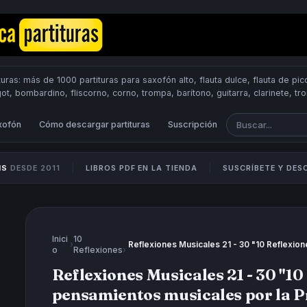
uras: más de 1000 partituras para saxofón alto, flauta dulce, flauta de pico
got, bombardino, fliscorno, corno, trompa, barítono, guitarra, clarinete, t
Scores.
PUBLICA PARTITURAS
xofón
Cómo descargar partituras
Suscripción
IS
DESDE 2011
LIBROS PDF EN LA TIENDA
SUSCRÍBETE Y DE
Inici
10
›
o
Reflexiones
›
Reflexiones Musicales 21 - 30 "10
pensamientos musicales por la P