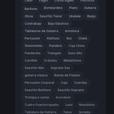
Cello
Fagot
Corno Inglés
Fliscorno
Bombardino
Piano
Guitarra
Barítono
Oboe
Saxofón Tenor
Ukelele
Banjo
Contrabajo
Bajo Eléctrico
Tablaturas de Guitarra
Armónica
Percusión
Xilófono
Voz
Chelo
Violonchelo
Pandero
Caja China
Pandereta
Triángulo
Saxo Alto
Carrillón
Crótalos
Metalófono
Saxofón Alto
Soprano Sax
guitarra clasica
Banda de Flautas
Percusión Corporal
Caja
Cuerdas
Saxofón Barítono
Saxofón Soprano
Trompa o corno
Acordeón
Cuatro Puertorriqueño
Laud
Mandolina
Tablatura de Guitarra
Tenor
teclado