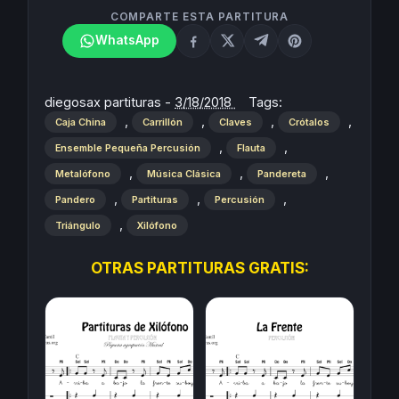
COMPARTE ESTA PARTITURA
WhatsApp
diegosax partituras
-
3/18/2018
Tags:
,
,
,
,
Caja China
Carrillón
Claves
Crótalos
,
,
Ensemble Pequeña Percusión
Flauta
,
,
,
Metalófono
Música Clásica
Pandereta
,
,
,
Pandero
Partituras
Percusión
,
Triángulo
Xilófono
OTRAS PARTITURAS GRATIS: