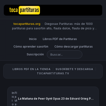
tocapartituras.org
·
Diegosax Partituras: más de 1000
partituras para saxofón alto, flauta dulce, flauta de pico y
travesera, violín, piano, trompeta, saxo tenor, oboe, viola,
chelo, fagot, bombardino, fliscorno, corno, trompa, barítono,
Inicio
Libros PDF de Partituras
guitarra, clarinete, trombón, tuba, ukelele y Sheet Music
Scores.
Cómo aprender saxofón
PUBLICA PARTITURAS
Cómo descargar partituras
Suscripción
LIBROS PDF EN LA TIENDA
SUSCRÍBETE Y DESCARGA
TOCAPARTITURAS.TV
In
Fl
ic
a
›
La Mañana de Peer Gynt Opus 23 de Edvard Grieg Partitura de Xilófono & Metalófono Flauta Pequeña Percusión Pandero Pandereta Triángulo Claves Caja China...
i
ut
o
a
›