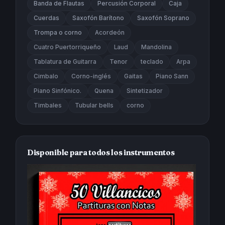
Banda de Flautas
Percusión Corporal
Caja
Cuerdas
Saxofón Barítono
Saxofón Soprano
Trompa o corno
Acordeón
Cuatro Puertorriqueño
Laud
Mandolina
Tablatura de Guitarra
Tenor
teclado
Arpa
Cimbalo
Corno-inglés
Gaitas
Piano Sann
Piano Sinfónico.
Quena
Sintetizador
Timbales
Tubular bells
corno
Disponible para todos los instrumentos