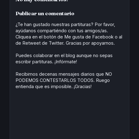
b
o
e
s
t
e
o
d
r
A
e
o
o
e
p
r
Publicar un comentario
k
n
s
p
t
¿Te han gustado nuestras partituras? Por favor,
ayúdanos compartiéndo con tus amigos/as.
Cliquea en el botón de Me gusta de Facebook o al
de Retweet de Twitter. Gracias por apoyarnos.
Puedes colaborar en el blog aunque no sepas
escribir partituras. ¡Infórmate!
Recibimos decenas mensajes diarios que NO
PODEMOS CONTESTARLOS TODOS. Ruego
entienda que es imposible. ¡Gracias!