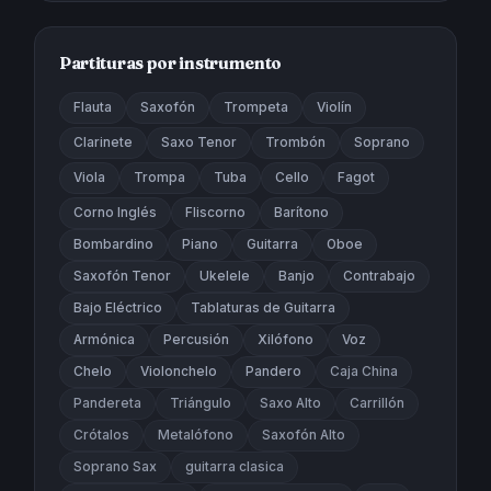
Partituras por instrumento
Flauta
Saxofón
Trompeta
Violín
Clarinete
Saxo Tenor
Trombón
Soprano
Viola
Trompa
Tuba
Cello
Fagot
Corno Inglés
Fliscorno
Barítono
Bombardino
Piano
Guitarra
Oboe
Saxofón Tenor
Ukelele
Banjo
Contrabajo
Bajo Eléctrico
Tablaturas de Guitarra
Armónica
Percusión
Xilófono
Voz
Chelo
Violonchelo
Pandero
Caja China
Pandereta
Triángulo
Saxo Alto
Carrillón
Crótalos
Metalófono
Saxofón Alto
Soprano Sax
guitarra clasica