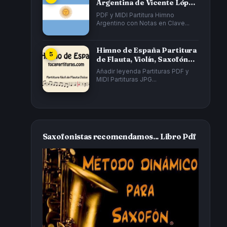
Argentina de Vicente López
y Planes y...
PDF y MIDI Partitura Himno
Argentino con Notas en Clave...
Himno de España Partitura
de Flauta, Violín, Saxofón
Alto...
Añadir leyenda Partituras PDF y
MIDI Partituras JPG...
Saxofonistas recomendamos... Libro Pdf