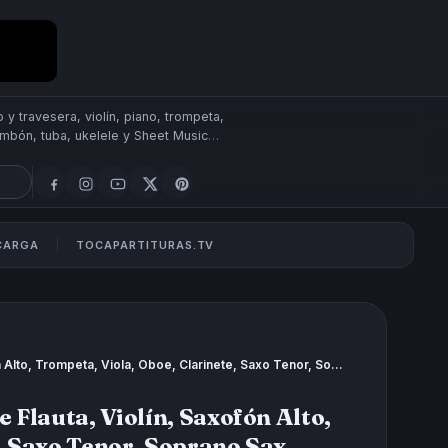
 y travesera, violín, piano, trompeta,
rombón, tuba, ukelele y Sheet Music
SCARGA
TOCAPARTITURAS.TV
El Puente de Londres Partitura de Flauta, Violín, Saxofón Alto, Trompeta, Viola, Oboe, Clarinete, Saxo Tenor, Soprano Sax, Trombón, Fliscorno, chelo, Fagot, Barítono, Bombardino, Trompa o corno, Tuba...
 Flauta, Violín, Saxofón Alto,
, Saxo Tenor, Soprano Sax,