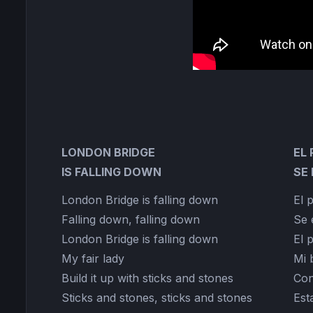
LONDON BRIDGE
EL
IS FALLING DOWN
SE
London Bridge is falling down
El 
Falling down, falling down
Se 
London Bridge is falling down
El 
My fair lady
Mi 
Build it up with sticks and stones
Con
Sticks and stones, sticks and stones
Est