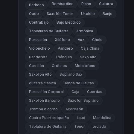
Bombardino
Piano
Guitarra
Barítono
Oboe
Saxofón Tenor
Ukelele
Banjo
Contrabajo
Bajo Eléctrico
Tablaturas de Guitarra
Armónica
Percusión
Xilófono
Voz
Chelo
Violonchelo
Pandero
Caja China
Pandereta
Triángulo
Saxo Alto
Carrillón
Crótalos
Metalófono
Saxofón Alto
Soprano Sax
guitarra clasica
Banda de Flautas
Percusión Corporal
Caja
Cuerdas
Saxofón Barítono
Saxofón Soprano
Trompa o corno
Acordeón
Cuatro Puertorriqueño
Laud
Mandolina
Tablatura de Guitarra
Tenor
teclado