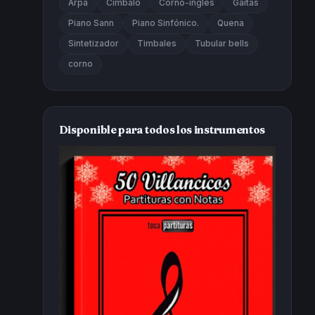
Arpa
Cimbalo
Corno-inglés
Gaitas
Piano Sann
Piano Sinfónico.
Quena
Sintetizador
Timbales
Tubular bells
corno
Disponible para todos los instrumentos