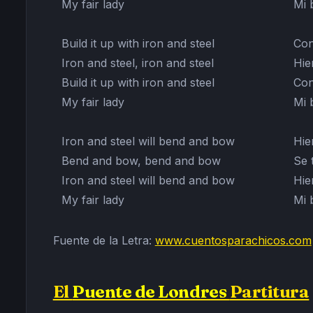
My fair lady
Mi 
Build it up with iron and steel
Con
Iron and steel, iron and steel
Hie
Build it up with iron and steel
Con
My fair lady
Mi 
Iron and steel will bend and bow
Hie
Bend and bow, bend and bow
Se 
Iron and steel will bend and bow
Hie
My fair lady
Mi 
Fuente de la Letra:
www.cuentosparachicos.com
El
Puente de Londres
Partitura