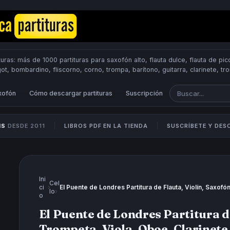
uras: más de 1000 partituras para saxofón alto, flauta dulce, flauta de pico
got, bombardino, fliscorno, corno, trompa, barítono, guitarra, clarinete, t
Scores.
PUBLICA PARTITURAS
xofón
Cómo descargar partituras
Suscripción
IS
DESDE 2011
LIBROS PDF EN LA TIENDA
SUSCRÍBETE Y DE
Ini
Cel
ci
›
lo
›
o
El Puente de Londres Partitura de
Trompeta, Viola, Oboe, Clarinete