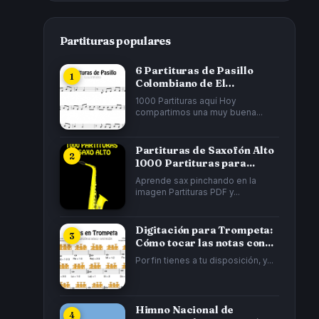
Partituras populares
6 Partituras de Pasillo
Colombiano de El
Cucarrón, La Gata...
1000 Partituras aquí Hoy
compartimos una muy buena...
Partituras de Saxofón Alto
1000 Partituras para...
Aprende sax pinchando en la
imagen Partituras PDF y...
Digitación para Trompeta:
Cómo tocar las notas con...
Por fin tienes a tu disposición, y...
Himno Nacional de