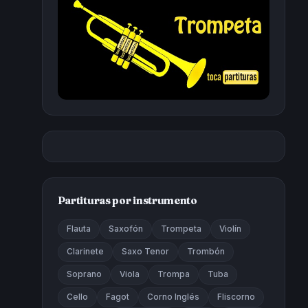
Partituras por instrumento
Flauta
Saxofón
Trompeta
Violín
Clarinete
Saxo Tenor
Trombón
Soprano
Viola
Trompa
Tuba
Cello
Fagot
Corno Inglés
Fliscorno