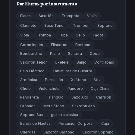
Partituras por instrumento
Flauta
Saxofón
Trompeta
Violín
Clarinete
Saxo Tenor
Trombón
Soprano
Viola
Trompa
Tuba
Cello
Fagot
Corno Inglés
Fliscorno
Barítono
Bombardino
Piano
Guitarra
Oboe
Saxofón Tenor
Ukelele
Banjo
Contrabajo
Bajo Eléctrico
Tablaturas de Guitarra
Armónica
Percusión
Xilófono
Voz
Chelo
Violonchelo
Pandero
Caja China
Pandereta
Triángulo
Saxo Alto
Carrillón
Crótalos
Metalófono
Saxofón Alto
Soprano Sax
guitarra clasica
Banda de Flautas
Percusión Corporal
Caja
Cuerdas
Saxofón Barítono
Saxofón Soprano