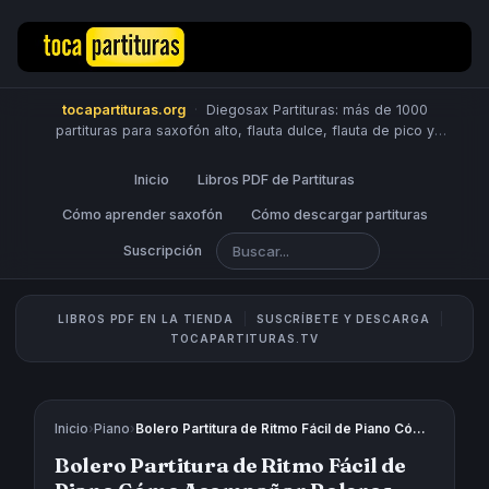
tocapartituras.org
·
Diegosax Partituras: más de 1000
partituras para saxofón alto, flauta dulce, flauta de pico y
travesera, violín, piano, trompeta, saxo tenor, oboe, viola,
chelo, fagot, bombardino, fliscorno, corno, trompa, barítono,
Inicio
Libros PDF de Partituras
guitarra, clarinete, trombón, tuba, ukelele y Sheet Music
Scores.
Cómo aprender saxofón
PUBLICA PARTITURAS
Cómo descargar partituras
Suscripción
LIBROS PDF EN LA TIENDA
SUSCRÍBETE Y DESCARGA
TOCAPARTITURAS.TV
Inicio
›
Piano
›
Bolero Partitura de Ritmo Fácil de Piano Cómo Acompañar Boleros con Piano Dos Estudios y Esquemas Rítmicos
Bolero Partitura de Ritmo Fácil de