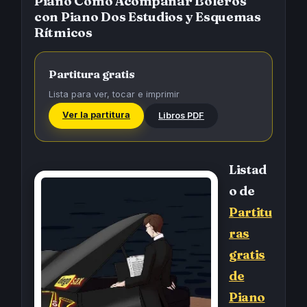
Piano Cómo Acompañar Boleros
con Piano Dos Estudios y Esquemas
Rítmicos
Partitura gratis
Lista para ver, tocar e imprimir
Ver la partitura
Libros PDF
Listad
o de
Partitu
ras
gratis
de
Piano