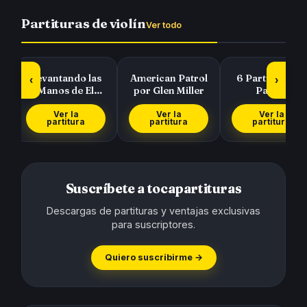
Partituras de violín
Ver todo
a
Levantando las
American Patrol
6 Partituras de
‹
›
Manos de El
por Glen Miller
Pasillo
Símbolo
Colombiano de 
Cucarrón, La
Ver la
Ver la
Ver la
partitura
partitura
partitura
Gat…
Suscríbete a tocapartituras
Descargas de partituras y ventajas exclusivas
para suscriptores.
Quiero suscribirme →