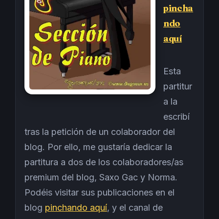
pincha
ndo
aquí
Esta
partitur
a la
escribí
tras la petición de un colaborador del
blog. Por ello, me gustaría dedicar la
partitura a dos de los colaboradores/as
premium del blog, Saxo Gac y Norma.
Podéis visitar sus publicaciones en el
blog
pinchando aquí
, y el canal de