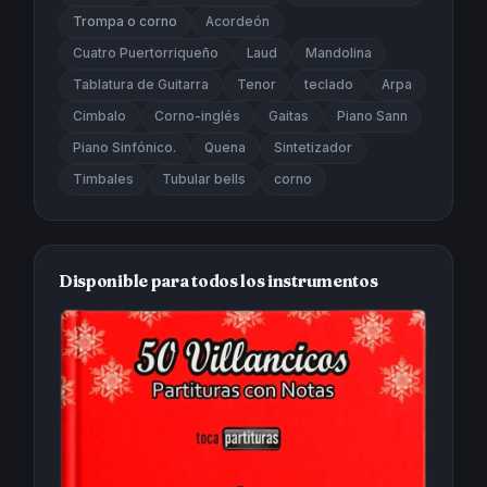
Trompa o corno
Acordeón
Cuatro Puertorriqueño
Laud
Mandolina
Tablatura de Guitarra
Tenor
teclado
Arpa
Cimbalo
Corno-inglés
Gaitas
Piano Sann
Piano Sinfónico.
Quena
Sintetizador
Timbales
Tubular bells
corno
Disponible para todos los instrumentos