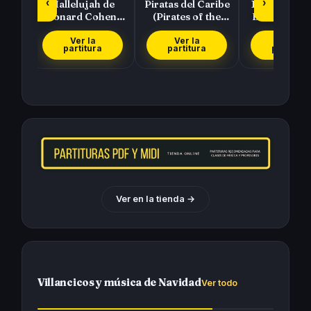
‹
›
diso
Hallelujah de
Piratas del Caribe
101 Partitur
Leonard Cohen y
(Pirates of the
Bandas Son
e
Rufus Wainwright
Caribbean) de
Selección
Hans Zimmer
Colección 
Ver la
Ver la
Ver la
partitura
partitura
partitura
Ver en la tienda
→
Villancicos y música de Navidad
Ver todo