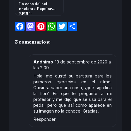
La casa del sol
naciente Popular
EEUU -
F
M
P
W
T
S
a
a
i
h
w
h
c
s
n
a
i
a
e
t
t
t
t
r
3 comentarios:
b
o
e
s
t
e
o
d
r
A
e
o
o
e
p
r
k
n
s
p
t
Anónimo
13 de septiembre de 2020 a
las 2:09
Hola, me gustó su partitura para los
primeros ejercicios en el ritmo.
Quisiera saber una cosa, ¿qué significa
la flor? Es que le pregunté a mi
profesor y me dijo que se usa para el
pedal, pero que así como aparece en
su imagen no la conoce. Gracias.
Responder