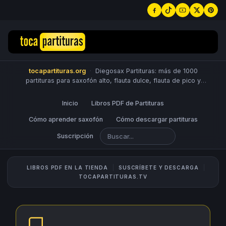
tocapartituras.org
·
Diegosax Partituras: más de 1000
partituras para saxofón alto, flauta dulce, flauta de pico y
travesera, violín, piano, trompeta, saxo tenor, oboe, viola,
chelo, fagot, bombardino, fliscorno, corno, trompa, barítono,
Inicio
Libros PDF de Partituras
guitarra, clarinete, trombón, tuba, ukelele y Sheet Music
Scores.
Cómo aprender saxofón
PUBLICA PARTITURAS
Cómo descargar partituras
Suscripción
LIBROS PDF EN LA TIENDA
SUSCRÍBETE Y DESCARGA
TOCAPARTITURAS.TV