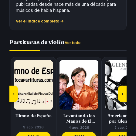
publicadas desde hace más de una década para
músicos de habla hispana.
Ver el índice completo →
Partituras de violín
Ver todo
‹
›
Himno de España
Levantando las
American Pat
Manos de El
por Glen Mill
Símbolo
9 ago. 2026
4 ago. 2026
2 ago. 2026