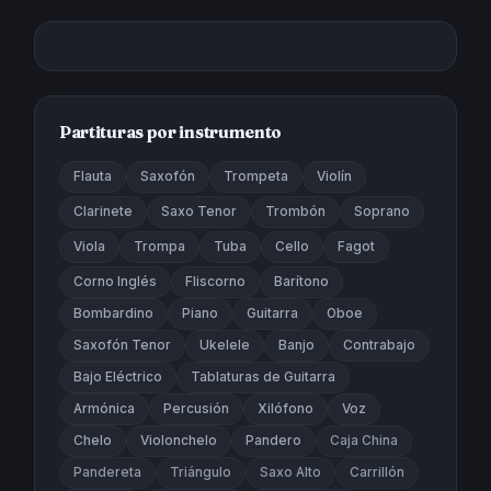
Partituras por instrumento
Flauta
Saxofón
Trompeta
Violín
Clarinete
Saxo Tenor
Trombón
Soprano
Viola
Trompa
Tuba
Cello
Fagot
Corno Inglés
Fliscorno
Barítono
Bombardino
Piano
Guitarra
Oboe
Saxofón Tenor
Ukelele
Banjo
Contrabajo
Bajo Eléctrico
Tablaturas de Guitarra
Armónica
Percusión
Xilófono
Voz
Chelo
Violonchelo
Pandero
Caja China
Pandereta
Triángulo
Saxo Alto
Carrillón