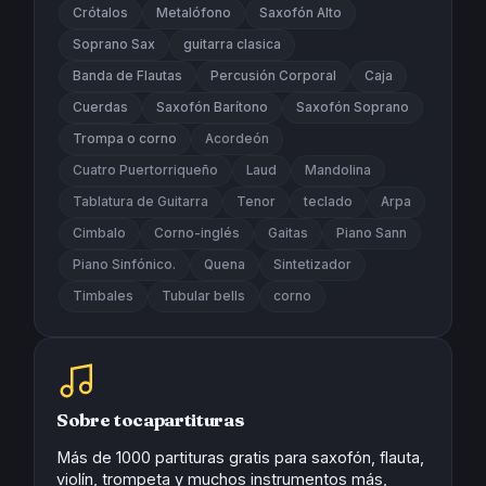
Crótalos
Metalófono
Saxofón Alto
Soprano Sax
guitarra clasica
Banda de Flautas
Percusión Corporal
Caja
Cuerdas
Saxofón Barítono
Saxofón Soprano
Trompa o corno
Acordeón
Cuatro Puertorriqueño
Laud
Mandolina
Tablatura de Guitarra
Tenor
teclado
Arpa
Cimbalo
Corno-inglés
Gaitas
Piano Sann
Piano Sinfónico.
Quena
Sintetizador
Timbales
Tubular bells
corno
Sobre tocapartituras
Más de 1000 partituras gratis para saxofón, flauta,
violín, trompeta y muchos instrumentos más,