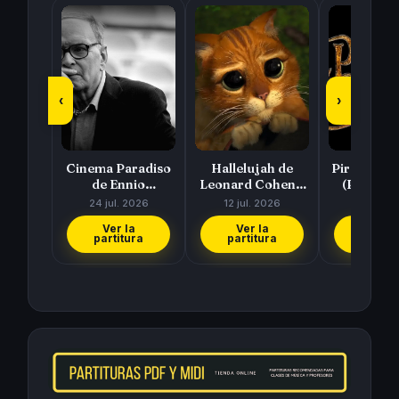
‹
›
Cinema Paradiso
Hallelujah de
Piratas del
de Ennio
Leonard Cohen y
(Pirates 
Morricone
Rufus Wainwright
Caribbea
24 jul. 2026
12 jul. 2026
11 jul. 
Hans Zi
Ver la
Ver la
Ver l
partitura
partitura
partit