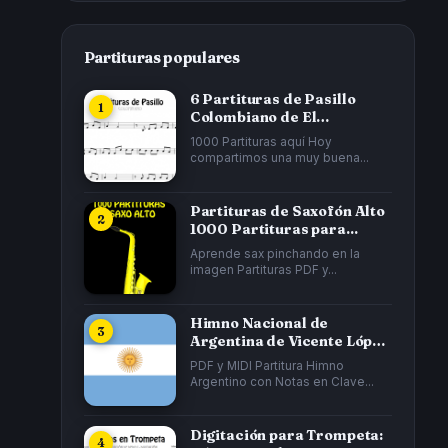
Partituras populares
6 Partituras de Pasillo
Colombiano de El
Cucarrón, La Gata...
1000 Partituras aquí Hoy
compartimos una muy buena...
Partituras de Saxofón Alto
1000 Partituras para...
Aprende sax pinchando en la
imagen Partituras PDF y...
Himno Nacional de
Argentina de Vicente López
y Planes y...
PDF y MIDI Partitura Himno
Argentino con Notas en Clave...
Digitación para Trompeta: