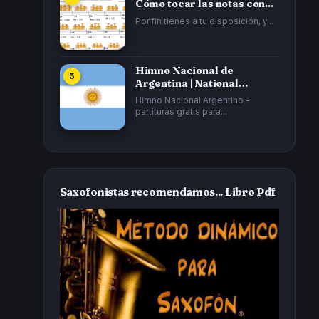
Cómo tocar las notas con...
Por fin tienes a tu disposición, y...
Himno Nacional de
Argentina | National
Anthem of Argentina...
Himno Nacional Argentino -
partituras gratis para...
Saxofonistas recomendamos... Libro Pdf