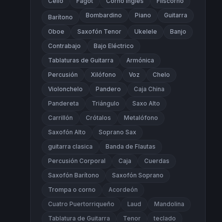
Cello
Fagot
Corno Inglés
Fliscorno
Bombardino
Piano
Guitarra
Barítono
Oboe
Saxofón Tenor
Ukelele
Banjo
Contrabajo
Bajo Eléctrico
Tablaturas de Guitarra
Armónica
Percusión
Xilófono
Voz
Chelo
Violonchelo
Pandero
Caja China
Pandereta
Triángulo
Saxo Alto
Carrillón
Crótalos
Metalófono
Saxofón Alto
Soprano Sax
guitarra clasica
Banda de Flautas
Percusión Corporal
Caja
Cuerdas
Saxofón Barítono
Saxofón Soprano
Trompa o corno
Acordeón
Cuatro Puertorriqueño
Laud
Mandolina
Tablatura de Guitarra
Tenor
teclado