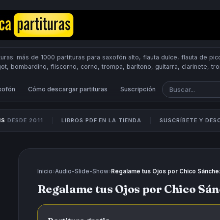
uras: más de 1000 partituras para saxofón alto, flauta dulce, flauta de pico
got, bombardino, fliscorno, corno, trompa, barítono, guitarra, clarinete, t
Scores.
PUBLICA PARTITURAS
xofón
Cómo descargar partituras
Suscripción
IS
DESDE 2011
LIBROS PDF EN LA TIENDA
SUSCRÍBETE Y DE
Inicio
›
Audio-Slide-Show
›
Regalame tus Ojos por Chico Sánche
Regalame tus Ojos por Chico Sán