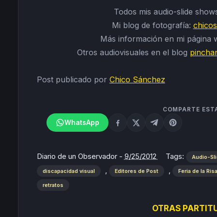
Todos mis audio-slide show
Mi blog de fotografía:
chico
Más información en mi página
Otros audiovisuales en el blog
pincha
Post publicado por
Chico Sánchez
COMPARTE EST
WhatsApp
Diario de un Observador
-
9/25/2012
Tags:
Audio-Sl
,
,
discapacidad visual
Editores de Post
Feria de la Ris
retratos
OTRAS PARTITU