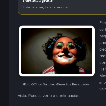
Partitura gratis
Lista para ver, tocar e imprimir
Est
de 
peq
ane
cie
rea
con
Her
Méx
imp
(Foto ©Chico Sánchez-Derechos Reservados)
val
vista. Puedes verlo a continuación.