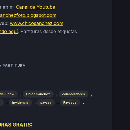
s en mi
Canal de Youtube
sanchezfoto.blogspot.com
 web:
www.chicosanchez.com
ndo aquí
. Partituras desde etiquetas
A PARTITURA
,
,
,
ide-Show
Chico Sánchez
colaboradores
,
,
,
,
a
invidencia
payasa
Payasos
RAS GRATIS: