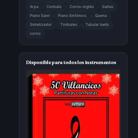
Arpa
Cimbalo
Corno-inglés
Gaitas
Piano Sann
Piano Sinfónico.
Quena
Sintetizador
Timbales
Tubular bells
corno
Disponible para todos los instrumentos