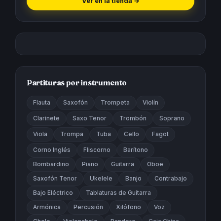
Ver en la tienda
→
Partituras por instrumento
Flauta
Saxofón
Trompeta
Violín
Clarinete
Saxo Tenor
Trombón
Soprano
Viola
Trompa
Tuba
Cello
Fagot
Corno Inglés
Fliscorno
Barítono
Bombardino
Piano
Guitarra
Oboe
Saxofón Tenor
Ukelele
Banjo
Contrabajo
Bajo Eléctrico
Tablaturas de Guitarra
Armónica
Percusión
Xilófono
Voz