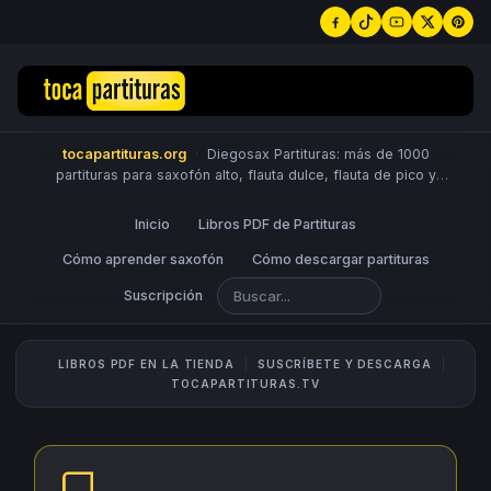
tocapartituras.org
·
Diegosax Partituras: más de 1000
partituras para saxofón alto, flauta dulce, flauta de pico y
travesera, violín, piano, trompeta, saxo tenor, oboe, viola,
chelo, fagot, bombardino, fliscorno, corno, trompa, barítono,
Inicio
Libros PDF de Partituras
guitarra, clarinete, trombón, tuba, ukelele y Sheet Music
Scores.
Cómo aprender saxofón
PUBLICA PARTITURAS
Cómo descargar partituras
Suscripción
LIBROS PDF EN LA TIENDA
SUSCRÍBETE Y DESCARGA
TOCAPARTITURAS.TV