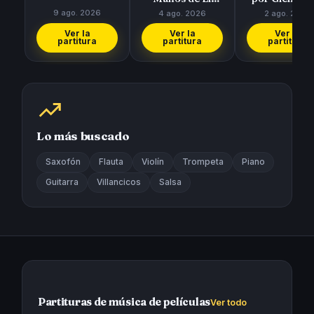
Símbolo
9 ago. 2026
4 ago. 2026
2 ago. 2026
Ver la
Ver la
Ver la
partitura
partitura
partitura
Lo más buscado
Saxofón
Flauta
Violín
Trompeta
Piano
Guitarra
Villancicos
Salsa
Partituras de música de películas
Ver todo