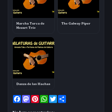
Marcha Turca de
The Galway Piper
Mozart Trío
Danza de las Hachas
F
M
P
W
T
S
a
a
i
h
w
h
c
s
n
a
i
a
e
t
t
t
t
r