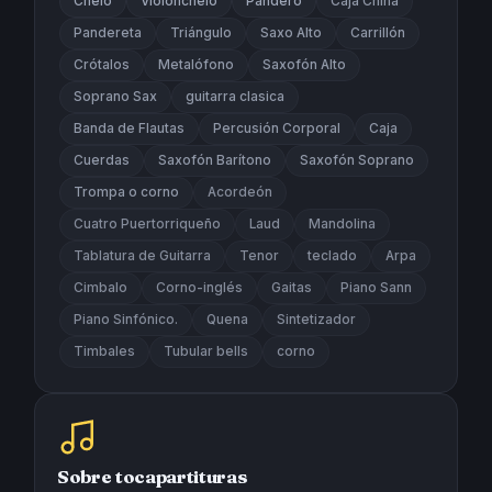
Chelo
Violonchelo
Pandero
Caja China
Pandereta
Triángulo
Saxo Alto
Carrillón
Crótalos
Metalófono
Saxofón Alto
Soprano Sax
guitarra clasica
Banda de Flautas
Percusión Corporal
Caja
Cuerdas
Saxofón Barítono
Saxofón Soprano
Trompa o corno
Acordeón
Cuatro Puertorriqueño
Laud
Mandolina
Tablatura de Guitarra
Tenor
teclado
Arpa
Cimbalo
Corno-inglés
Gaitas
Piano Sann
Piano Sinfónico.
Quena
Sintetizador
Timbales
Tubular bells
corno
Sobre tocapartituras