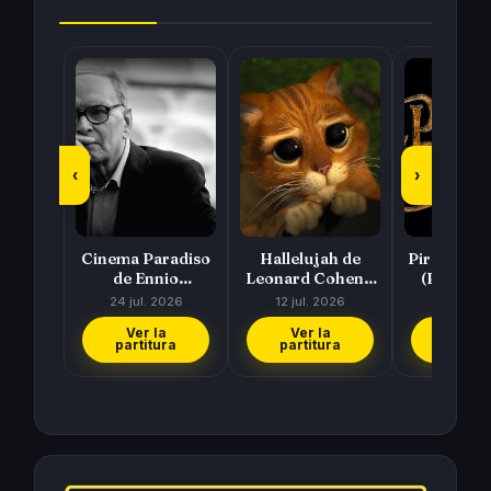
‹
›
Cinema Paradiso
Hallelujah de
Piratas del
de Ennio
Leonard Cohen y
(Pirates 
Morricone
Rufus Wainwright
Caribbea
24 jul. 2026
12 jul. 2026
11 jul. 
Hans Zi
Ver la
Ver la
Ver l
partitura
partitura
partit