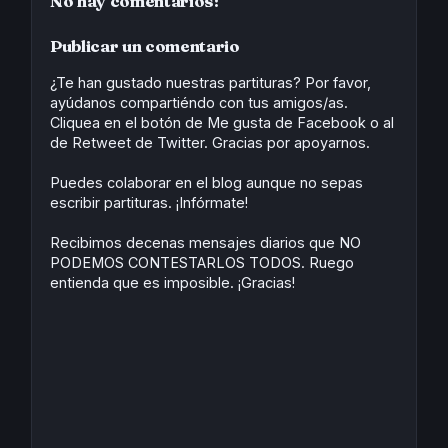
No hay comentarios:
b
o
e
s
t
e
o
d
r
A
e
o
o
e
p
r
Publicar un comentario
k
n
s
p
t
¿Te han gustado nuestras partituras? Por favor,
ayúdanos compartiéndo con tus amigos/as.
Cliquea en el botón de Me gusta de Facebook o al
de Retweet de Twitter. Gracias por apoyarnos.
Puedes colaborar en el blog aunque no sepas
escribir partituras. ¡Infórmate!
Recibimos decenas mensajes diarios que NO
PODEMOS CONTESTARLOS TODOS. Ruego
entienda que es imposible. ¡Gracias!