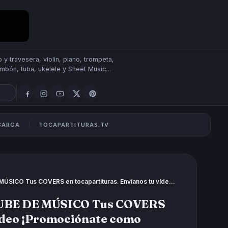
 y travesera, violín, piano, trompeta,
rombón, tuba, ukelele y Sheet Music
SCARGA
TOCAPARTITURAS.TV
PROMOCIONA TU CANAL YOUTUBE DE MÚSICO Tus COVERS en tocapartituras. Envíanos tu vídeo ¡Promociónate como músico!
BE DE MÚSICO Tus COVERS
vídeo ¡Promociónate como