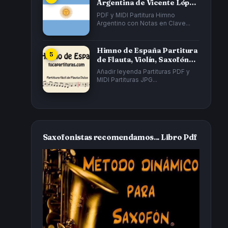
Argentina de Vicente López
y Planes y...
PDF y MIDI Partitura Himno
Argentino con Notas en Clave...
Himno de España Partitura
de Flauta, Violín, Saxofón
Alto...
Añadir leyenda Partituras PDF y
MIDI Partituras JPG...
Saxofonistas recomendamos... Libro Pdf