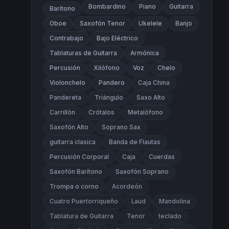
Bombardino
Piano
Guitarra
Barítono
Oboe
Saxofón Tenor
Ukelele
Banjo
Contrabajo
Bajo Eléctrico
Tablaturas de Guitarra
Armónica
Percusión
Xilófono
Voz
Chelo
Violonchelo
Pandero
Caja China
Pandereta
Triángulo
Saxo Alto
Carrillón
Crótalos
Metalófono
Saxofón Alto
Soprano Sax
guitarra clasica
Banda de Flautas
Percusión Corporal
Caja
Cuerdas
Saxofón Barítono
Saxofón Soprano
Trompa o corno
Acordeón
Cuatro Puertorriqueño
Laud
Mandolina
Tablatura de Guitarra
Tenor
teclado