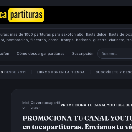
uras: más de 1000 partituras para saxofón alto, flauta dulce, flauta de pico
got, bombardino, fliscorno, corno, trompa, barítono, guitarra, clarinete, t
Scores.
PUBLICA PARTITURAS
xofón
Cómo descargar partituras
Suscripción
IS
DESDE 2011
LIBROS PDF EN LA TIENDA
SUSCRÍBETE Y DE
Inici
Coverstocapartit
›
o
uras
›
PROMOCIONA TU CANAL YOUTU
en tocapartituras. Envíanos tu 