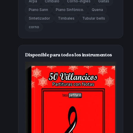
Arpa
Cimbalo
Corno-inglés
Gaitas
Piano Sann
Piano Sinfónico.
Quena
Sintetizador
Timbales
Tubular bells
corno
Disponible para todos los instrumentos