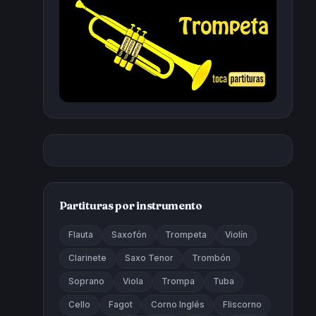
Partituras por instrumento
Flauta
Saxofón
Trompeta
Violín
Clarinete
Saxo Tenor
Trombón
Soprano
Viola
Trompa
Tuba
Cello
Fagot
Corno Inglés
Fliscorno