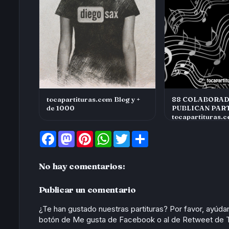
tocapartituras.com Blog y +
88 COLABORAD
de 1000
PUBLICAN PART
tocapartituras.
F
M
P
W
T
S
a
a
i
h
w
h
c
s
n
a
i
a
e
t
t
t
t
r
No hay comentarios:
b
o
e
s
t
e
o
d
r
A
e
o
o
e
p
r
Publicar un comentario
k
n
s
p
t
¿Te han gustado nuestras partituras? Por favor, ayúd
botón de Me gusta de Facebook o al de Retweet de Tw