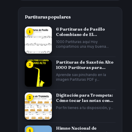
Partituras populares
6 Partituras de Pasillo
Colombiano de El
Cucarrón, La Gata...
1000 Partituras aquí Hoy
compartimos una muy buena...
Partituras de Saxofón Alto
1000 Partituras para...
Aprende sax pinchando en la
imagen Partituras PDF y...
Digitación para Trompeta:
Cómo tocar las notas con...
Por fin tienes a tu disposición, y...
Himno Nacional de