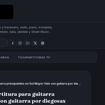
 y travesera, violín, piano, trompeta,
rombón, tuba, ukelele y Sheet Music
SCARGA
TOCAPARTITURAS.TV
Vals de Guitarra Clásica Fácil Partitura para guitarra principiantes en Sol Mayor Vals con guitarra por diegosax
rtitura para guitarra
con guitarra por diegosax