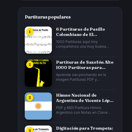
Partituras populares
6 Partituras de Pasillo
Colombiano de El
Cucarrón, La Gata...
1000 Partituras aquí Hoy
compartimos una muy buena...
Partituras de Saxofón Alto
1000 Partituras para...
Aprende sax pinchando en la
imagen Partituras PDF y...
Himno Nacional de
Argentina de Vicente López
y Planes y...
PDF y MIDI Partitura Himno
Argentino con Notas en Clave...
Digitación para Trompeta: