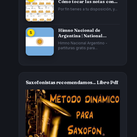
Cómo tocar las notas con...
Por fin tienes a tu disposición, y...
Himno Nacional de
Argentina | National
Anthem of Argentina...
Himno Nacional Argentino -
partituras gratis para...
Saxofonistas recomendamos... Libro Pdf