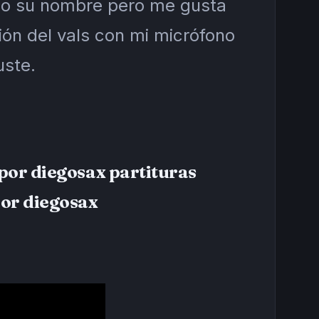
co su nombre pero me gusta
ón del vals con mi micrófono
uste.
por diegosax partituras
por diegosax