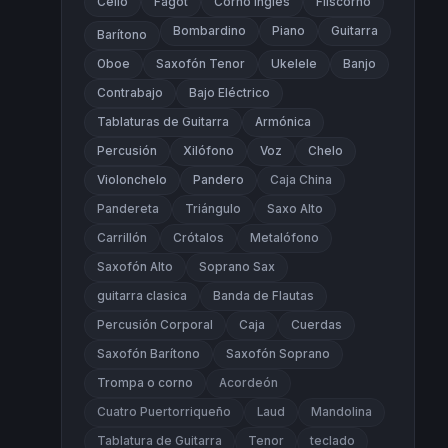
Cello
Fagot
Corno Inglés
Fliscorno
Bombardino
Piano
Guitarra
Barítono
Oboe
Saxofón Tenor
Ukelele
Banjo
Contrabajo
Bajo Eléctrico
Tablaturas de Guitarra
Armónica
Percusión
Xilófono
Voz
Chelo
Violonchelo
Pandero
Caja China
Pandereta
Triángulo
Saxo Alto
Carrillón
Crótalos
Metalófono
Saxofón Alto
Soprano Sax
guitarra clasica
Banda de Flautas
Percusión Corporal
Caja
Cuerdas
Saxofón Barítono
Saxofón Soprano
Trompa o corno
Acordeón
Cuatro Puertorriqueño
Laud
Mandolina
Tablatura de Guitarra
Tenor
teclado