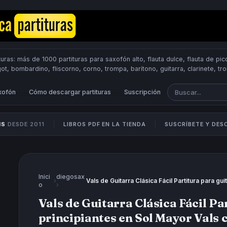
uras: más de 1000 partituras para saxofón alto, flauta dulce, flauta de pico
got, bombardino, fliscorno, corno, trompa, barítono, guitarra, clarinete, t
Scores.
PUBLICA PARTITURAS
xofón
Cómo descargar partituras
Suscripción
IS
DESDE 2011
LIBROS PDF EN LA TIENDA
SUSCRÍBETE Y DE
Inici
diegosax
›
o
›
Vals de Guitarra Clásica Fácil Pa
principiantes en Sol Mayor Vals 