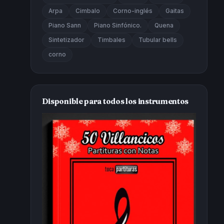
Arpa
Cimbalo
Corno-inglés
Gaitas
Piano Sann
Piano Sinfónico.
Quena
Sintetizador
Timbales
Tubular bells
corno
Disponible para todos los instrumentos