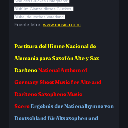
Sind des Glückes Unterpfand;
Blüh' im Glanze dieses Glückes,
Blühe, deutsches Vaterland.
Fuente letra:
www.musica.com
Partitura del Himno Nacional de
Alemania
para Saxofón Alto y Sax
Barítono
National Anthem of
Germany
Sheet Music for Alto and
Baritone Saxophone Music
Score
Ergebnis der Nationalhymne von
Deutschland fürAltsaxophon und