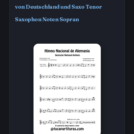
von Deutschland und Saxo Tenor
Saxophon Noten Sopran