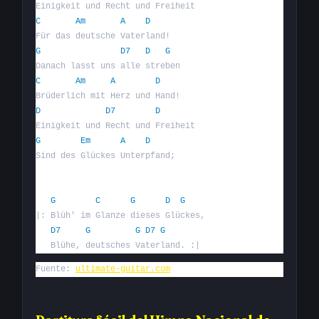
C
Am
A
D
G
D7
D
G
C
Am
A
D
D
D7
D
G
Em
A
D
Sind des Glückes Unterpfand;  

G
C
G
D
G
|: Blüh' im Glanze dieses Glückes,  

D7
G
G
D7
G
   Blühe, deutsches Vaterland. :|
Fuente: 
ultimate-guitar.com