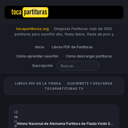
tocapartituras.org
·
Diegosax Partituras: más de 1000
partituras para saxofón alto, flauta dulce, flauta de pico y
travesera, violín, piano, trompeta, saxo tenor, oboe, viola,
chelo, fagot, bombardino, fliscorno, corno, trompa, barítono,
Inicio
Libros PDF de Partituras
guitarra, clarinete, trombón, tuba, ukelele y Sheet Music
Scores.
Cómo aprender saxofón
PUBLICA PARTITURAS
Cómo descargar partituras
Suscripción
LIBROS PDF EN LA TIENDA
SUSCRÍBETE Y DESCARGA
TOCAPARTITURAS.TV
I
C
n
e
i
l
›
Himno Nacional de Alemania Partitura de Flauta Violín Sax Trompeta Viola Oboe Clarinet Tenor Soprano Trombón Fliscorno chelo Fagot Barítono Bombardino Trompa Tuba y Corno I. Parituras Nationalhymne von Deutschland Partitur Flöte, Violine, Altsaxophon, Trompete, Viola, Oboe, Klarinette, Tenorsaxophon, Sopran, Trompete, Flügelhorn, Cello, Fagott, Bariton, Euphonium, Französisch Horn, Tuba Blatt Elicon und Englisch Horn Detushalandlied Noten
c
l