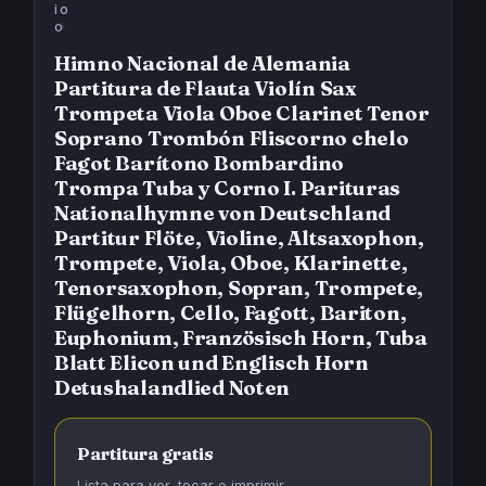
i
o
o
›
Himno Nacional de Alemania
Partitura de Flauta Violín Sax
Trompeta Viola Oboe Clarinet Tenor
Soprano Trombón Fliscorno chelo
Fagot Barítono Bombardino
Trompa Tuba y Corno I. Parituras
Nationalhymne von Deutschland
Partitur Flöte, Violine, Altsaxophon,
Trompete, Viola, Oboe, Klarinette,
Tenorsaxophon, Sopran, Trompete,
Flügelhorn, Cello, Fagott, Bariton,
Euphonium, Französisch Horn, Tuba
Blatt Elicon und Englisch Horn
Detushalandlied Noten
Partitura gratis
Lista para ver, tocar e imprimir