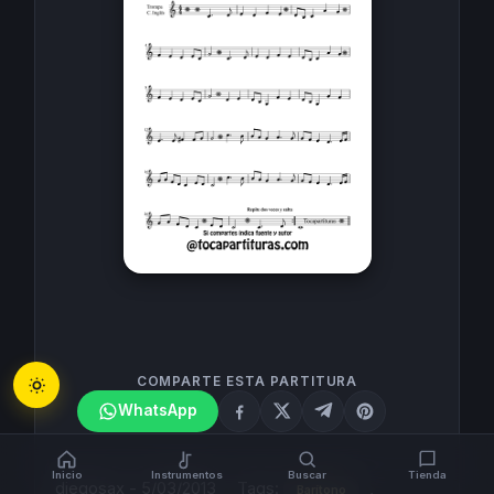
COMPARTE ESTA PARTITURA
WhatsApp
Inicio
Instrumentos
Buscar
Tienda
diegosax
-
5/03/2013
Tags:
,
Barítono