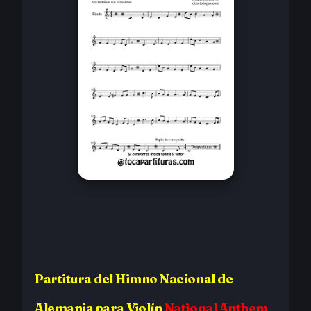
Partitura
del Himno Nacional de
Alemania
para Violín
National Anthem