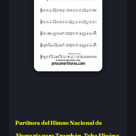
Partitura
del Himno Nacional de
Alemania
para Trombón, Tuba Elicón y