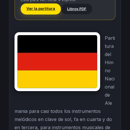
Ver la partitura
Libros PDF
Parti
tura
del
Him
no
Naci
onal
de
Ale
mania para casi todos los instrumentos
melódicos en clave de sol, fa en cuarta y do
en tercera, para instrumentos musicales de