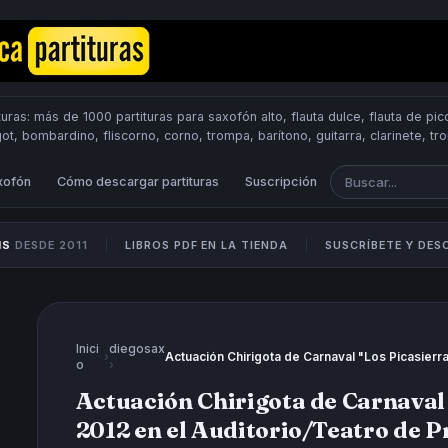
uras: más de 1000 partituras para saxofón alto, flauta dulce, flauta de pico
got, bombardino, fliscorno, corno, trompa, barítono, guitarra, clarinete, t
Scores.
PUBLICA PARTITURAS
xofón
Cómo descargar partituras
Suscripción
IS
DESDE 2011
LIBROS PDF EN LA TIENDA
SUSCRÍBETE Y DE
Inici
diegosax
›
o
›
Actuación Chirigota de Carnaval 
2012 en el Auditorio/Teatro de P