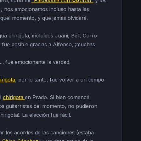
atro, sonó mi
"Pasodoble con saxofón"
y los
o), nos emocionamos incluso hasta las
 aquel momento, y que jamás olvidaré.
ua chirigota, incluídos Juani, Beli, Curro
 fue posible gracias a Alfonso, ¡muchas
.. fue emocionante la verdad.
irigota
, por lo tanto, fue volver a un tiempo
mi
chirigota
en Prado. Si bien comencé
os guitarristas del momento, no pudieron
irigota!. La elección fue fácil.
car los acordes de las canciones (estaba