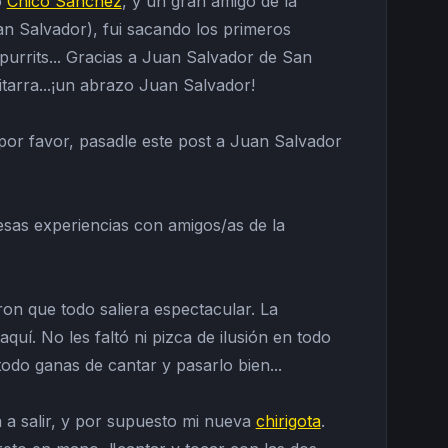
o
Chico Sánchez
, y un gran amigo de la
n Salvador), fui sacando los primeros
urrits... Gracias a Juan Salvador de San
itarra...¡un abrazo Juan Salvador!
 por favor, pasadle este post a Juan Salvador
sas experiencias con amigos/as de la
on que todo saliera espectacular. La
uí. No les faltó ni pizca de ilusión en todo
odo ganas de cantar y pasarlo bien...
a a salir, y por supuesto mi nueva
chirigota
.