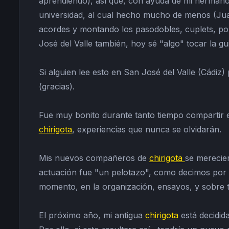
aprendiendo), así que, con ayuda de mi herman
universidad, al cual hecho mucho de menos (Jua
acordes y montando los pasodobles, cuplets, pop
José del Valle también, hoy sé "algo" tocar la gu
Si alguien lee esto en San José del Valle (Cádiz)
(gracias).
Fue muy bonito durante tanto tiempo compartir e
chirigota
, experiencias que nunca se olvidarán.
Mis nuevos compañeros de
chirigota
se merecier
actuación fue "un pelotazo", como decimos por aq
momento, en la organización, ensayos, y sobre t
El próximo año, mi antigua
chirigota
está decidid