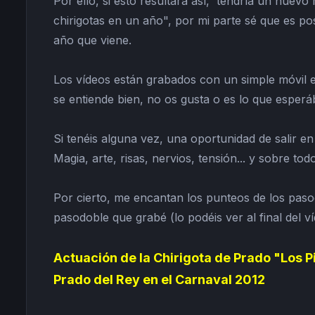
Por ello, si esto resultara así, tendría un nuevo
chirigotas en un año", por mi parte sé que es pos
año que viene.
Los vídeos están grabados con un simple móvil en 
se entiende bien, no os gusta o es lo que esperá
Si tenéis alguna vez, una oportunidad de salir en
Magia, arte, risas, nervios, tensión... y sobre todo
Por cierto, me encantan los punteos de los paso
pasodoble que grabé (lo podéis ver al final del ví
Actuación de la Chirigota de Prado "Los P
Prado del Rey en el Carnaval 2012