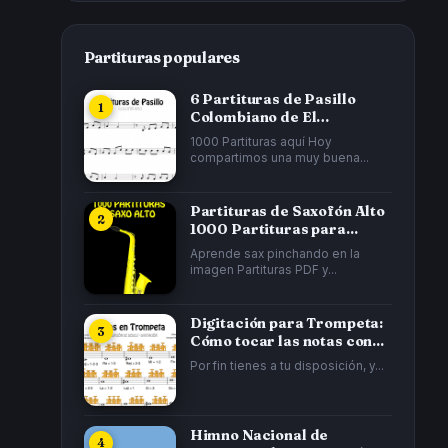
Partituras populares
6 Partituras de Pasillo
Colombiano de El
Cucarrón, La Gata...
1000 Partituras aquí Hoy
compartimos una muy buena...
Partituras de Saxofón Alto
1000 Partituras para...
Aprende sax pinchando en la
imagen Partituras PDF y...
Digitación para Trompeta:
Cómo tocar las notas con...
Por fin tienes a tu disposición, y...
Himno Nacional de