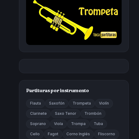
Partituras por instrumento
Flauta
Saxofón
Trompeta
Violín
Clarinete
Saxo Tenor
Trombón
Soprano
Viola
Trompa
Tuba
Cello
Fagot
Corno Inglés
Fliscorno