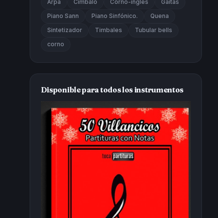
Arpa
Cimbalo
Corno-inglés
Gaitas
Piano Sann
Piano Sinfónico.
Quena
Sintetizador
Timbales
Tubular bells
corno
Disponible para todos los instrumentos