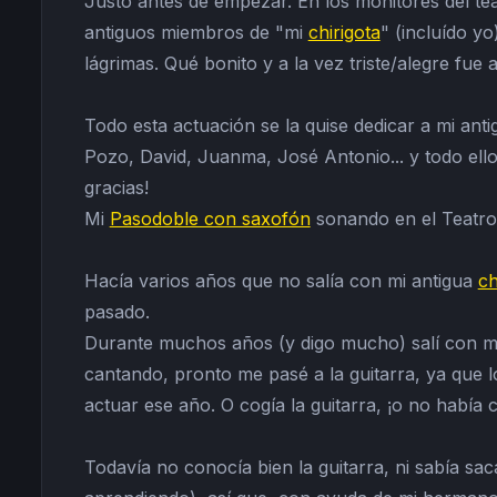
Justo antes de empezar. En los monitores del te
antiguos miembros de "mi
chirigota
" (incluído y
lágrimas. Qué bonito y a la vez triste/alegre fue
Todo esta actuación se la quise dedicar a mi antig
Pozo, David, Juanma, José Antonio... y todo ello
gracias!
Mi
Pasodoble con saxofón
sonando en el Teatro.
Hacía varios años que no salía con mi antigua
ch
pasado.
Durante muchos años (y digo mucho) salí con 
cantando, pronto me pasé a la guitarra, ya que l
actuar ese año. O cogía la guitarra, ¡o no había ch
Todavía no conocía bien la guitarra, ni sabía sa