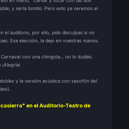
 reto en mano, "cantar y tocar con las dos
ible, y sería bonito. Pero esto ya veremos el
el auditorio, por ello, pido disculpas si no
bais. Esa elección, la dejo en vuestras manos.
 Carnaval con una chirigota... no lo dudéis.
 ¡Alegría!
dobles y la versión acústica con saxofón del
deo).
icasierra" en el Auditorio-Teatro de