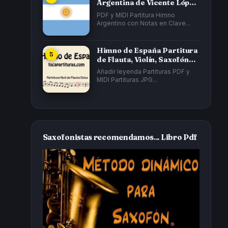
Argentina de Vicente López
y Planes y...
PDF y MIDI Partitura Himno
Argentino con Notas en Clave...
Himno de España Partitura
de Flauta, Violín, Saxofón
Alto...
Añadir leyenda Partituras PDF y
MIDI Partituras JPG...
Saxofonistas recomendamos... Libro Pdf