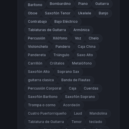
Bombardino
Piano
Guitarra
Barítono
Oboe
Saxofón Tenor
Ukelele
Banjo
Contrabajo
Bajo Eléctrico
Tablaturas de Guitarra
Armónica
Percusión
Xilófono
Voz
Chelo
Violonchelo
Pandero
Caja China
Pandereta
Triángulo
Saxo Alto
Carrillón
Crótalos
Metalófono
Saxofón Alto
Soprano Sax
guitarra clasica
Banda de Flautas
Percusión Corporal
Caja
Cuerdas
Saxofón Barítono
Saxofón Soprano
Trompa o corno
Acordeón
Cuatro Puertorriqueño
Laud
Mandolina
Tablatura de Guitarra
Tenor
teclado