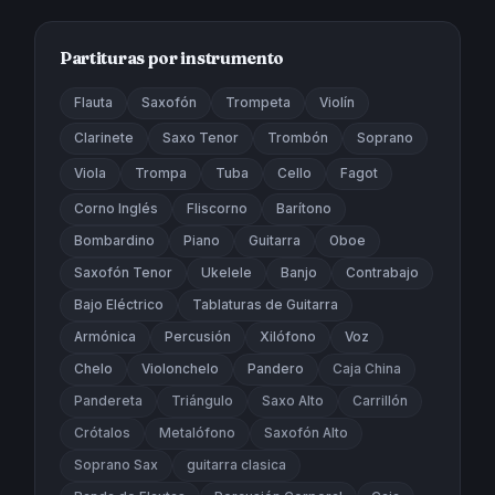
Partituras por instrumento
Flauta
Saxofón
Trompeta
Violín
Clarinete
Saxo Tenor
Trombón
Soprano
Viola
Trompa
Tuba
Cello
Fagot
Corno Inglés
Fliscorno
Barítono
Bombardino
Piano
Guitarra
Oboe
Saxofón Tenor
Ukelele
Banjo
Contrabajo
Bajo Eléctrico
Tablaturas de Guitarra
Armónica
Percusión
Xilófono
Voz
Chelo
Violonchelo
Pandero
Caja China
Pandereta
Triángulo
Saxo Alto
Carrillón
Crótalos
Metalófono
Saxofón Alto
Soprano Sax
guitarra clasica