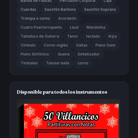
Banda de Flautas
Percusión Corporal
Caja
Cuerdas
Saxofón Barítono
Saxofón Soprano
Trompa o corno
Acordeón
Cuatro Puertorriqueño
Laud
Mandolina
Tablatura de Guitarra
Tenor
teclado
Arpa
Cimbalo
Corno-inglés
Gaitas
Piano Sann
Piano Sinfónico.
Quena
Sintetizador
Timbales
Tubular bells
corno
Disponible para todos los instrumentos