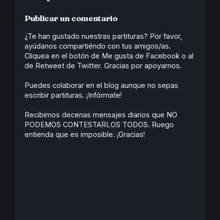
o
d
r
A
e
o
o
e
p
r
Publicar un comentario
k
n
s
p
t
¿Te han gustado nuestras partituras? Por favor,
ayúdanos compartiéndo con tus amigos/as.
Cliquea en el botón de Me gusta de Facebook o al
de Retweet de Twitter. Gracias por apoyarnos.
Puedes colaborar en el blog aunque no sepas
escribir partituras. ¡Infórmate!
Recibimos decenas mensajes diarios que NO
PODEMOS CONTESTARLOS TODOS. Ruego
entienda que es imposible. ¡Gracias!