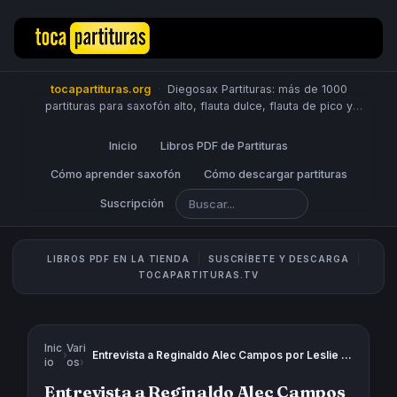
tocapartituras.org
·
Diegosax Partituras: más de 1000
partituras para saxofón alto, flauta dulce, flauta de pico y
travesera, violín, piano, trompeta, saxo tenor, oboe, viola,
chelo, fagot, bombardino, fliscorno, corno, trompa, barítono,
Inicio
Libros PDF de Partituras
guitarra, clarinete, trombón, tuba, ukelele y Sheet Music
Scores.
Cómo aprender saxofón
PUBLICA PARTITURAS
Cómo descargar partituras
Suscripción
LIBROS PDF EN LA TIENDA
SUSCRÍBETE Y DESCARGA
TOCAPARTITURAS.TV
Inic
Vari
›
Entrevista a Reginaldo Alec Campos por Leslie Mazoch y Chico Sánchez
io
os
›
Entrevista a Reginaldo Alec Campos