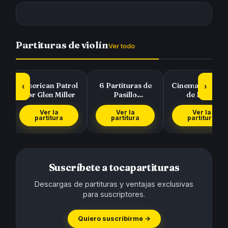
Partituras de violín
Ver todo
American Patrol
6 Partituras de
Cinema Paradis
‹
›
por Glen Miller
Pasillo
de Ennio
Colombiano de El
Morricone
Cucarrón, La
Ver la
Ver la
Ver la
partitura
partitura
partitura
Gat…
Suscríbete a tocapartituras
Descargas de partituras y ventajas exclusivas
para suscriptores.
Quiero suscribirme →