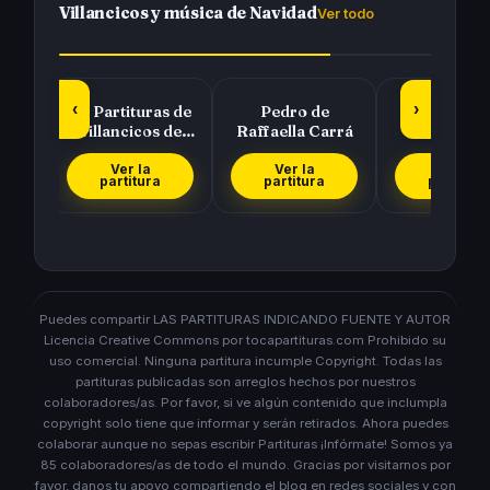
Villancicos y música de Navidad
Ver todo
‹
›
at a
70 Partituras de
Pedro de
Dulce Navi
!
Villancicos de
Raffaella Carrá
(Jingle Bel
Navidad para
tocar con tu…
Ver la
Ver la
Ver la
partitura
partitura
partitura
Puedes compartir LAS PARTITURAS INDICANDO FUENTE Y AUTOR
Licencia Creative Commons por tocapartituras.com Prohibido su
uso comercial. Ninguna partitura incumple Copyright. Todas las
partituras publicadas son arreglos hechos por nuestros
colaboradores/as. Por favor, si ve algún contenido que inclumpla
copyright solo tiene que informar y serán retirados. Ahora puedes
colaborar aunque no sepas escribir Partituras ¡Infórmate! Somos ya
85 colaboradores/as de todo el mundo. Gracias por visitarnos por
favor, danos tu apoyo compartiendo el blog en redes sociales y con