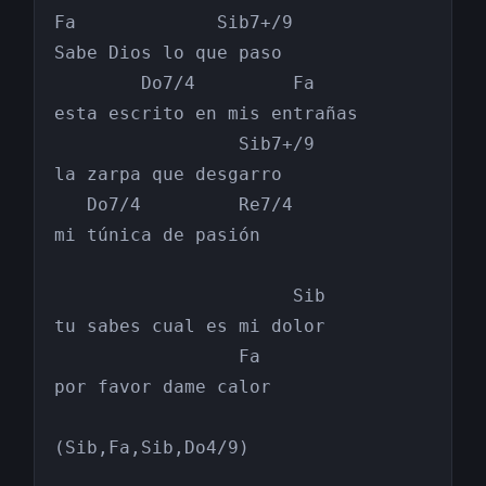
Fa             Sib7+/9

Sabe Dios lo que paso

        Do7/4         Fa

esta escrito en mis entrañas

                 Sib7+/9

la zarpa que desgarro

   Do7/4         Re7/4

mi túnica de pasión

                      Sib

tu sabes cual es mi dolor

                 Fa

por favor dame calor

(Sib,Fa,Sib,Do4/9)
