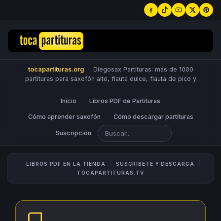
tocapartituras.org
·
Diegosax Partituras: más de 1000
partituras para saxofón alto, flauta dulce, flauta de pico y
travesera, violín, piano, trompeta, saxo tenor, oboe, viola,
chelo, fagot, bombardino, fliscorno, corno, trompa, barítono,
Inicio
Libros PDF de Partituras
guitarra, clarinete, trombón, tuba, ukelele y Sheet Music
Scores.
Cómo aprender saxofón
PUBLICA PARTITURAS
Cómo descargar partituras
Suscripción
LIBROS PDF EN LA TIENDA
SUSCRÍBETE Y DESCARGA
TOCAPARTITURAS.TV