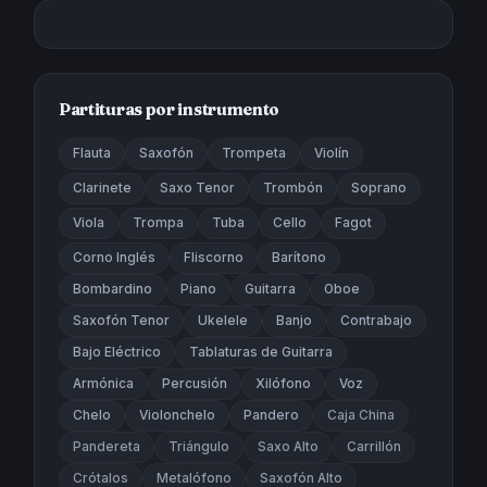
Partituras por instrumento
Flauta
Saxofón
Trompeta
Violín
Clarinete
Saxo Tenor
Trombón
Soprano
Viola
Trompa
Tuba
Cello
Fagot
Corno Inglés
Fliscorno
Barítono
Bombardino
Piano
Guitarra
Oboe
Saxofón Tenor
Ukelele
Banjo
Contrabajo
Bajo Eléctrico
Tablaturas de Guitarra
Armónica
Percusión
Xilófono
Voz
Chelo
Violonchelo
Pandero
Caja China
Pandereta
Triángulo
Saxo Alto
Carrillón
Crótalos
Metalófono
Saxofón Alto