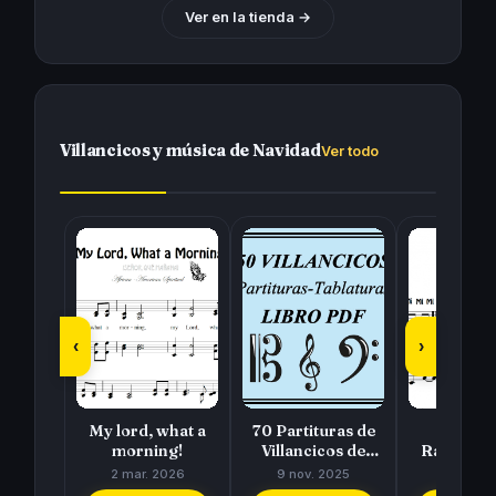
Ver en la tienda
→
Villancicos y música de Navidad
Ver todo
‹
›
My lord, what a
70 Partituras de
Pedro
morning!
Villancicos de
Raffaella
Navidad para
2 mar. 2026
9 nov. 2025
29 dic. 
tocar con tu…