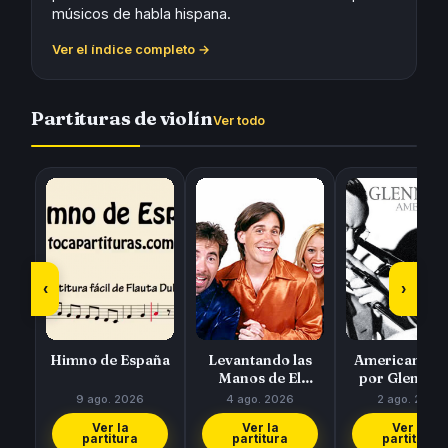
músicos de habla hispana.
Ver el índice completo →
Partituras de violín
Ver todo
‹
›
Himno de España
Levantando las
American Pat
Manos de El
por Glen Mill
Símbolo
9 ago. 2026
4 ago. 2026
2 ago. 2026
Ver la
Ver la
Ver la
partitura
partitura
partitura