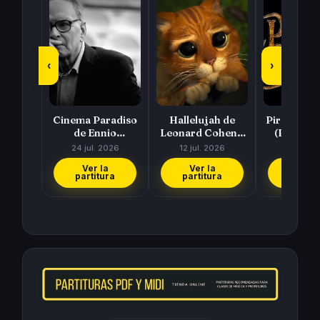
‹
›
Cinema Paradiso
Hallelujah de
Piratas del
de Ennio
Leonard Cohen y
(Pirates 
Morricone
Rufus Wainwright
Caribbea
24 jul. 2026
12 jul. 2026
11 jul. 
Hans Zi
Ver la
Ver la
Ver l
partitura
partitura
partit