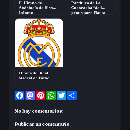
El Himno de
Partitura de La
Andalucía de Blas
Cucaracha fácil
Infante
gratis para Flauta,
Saxofón, Violín…
Himno del Real
Madrid de Fútbol
F
M
P
W
T
S
a
a
i
h
w
h
c
s
n
a
i
a
e
t
t
t
t
r
No hay comentarios:
b
o
e
s
t
e
o
d
r
A
e
o
o
e
p
r
Publicar un comentario
k
n
s
p