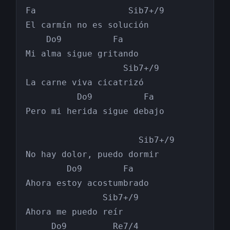
Fa                  Sib7+/9

El carmín no es solución

    Do9          Fa

Mi alma sigue gritando

                   Sib7+/9

La carne viva cicatrizó

          Do9          Fa

Pero mi herida sigue debajo

                      Sib7+/9

No hay dolor, puedo dormir

        Do9        Fa

Ahora estoy acostumbrado

               Sib7+/9

Ahora me puedo reír

     Do9         Re7/4
