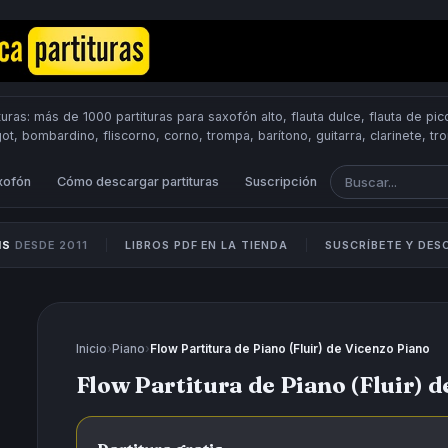
uras: más de 1000 partituras para saxofón alto, flauta dulce, flauta de pico
got, bombardino, fliscorno, corno, trompa, barítono, guitarra, clarinete, t
Scores.
PUBLICA PARTITURAS
xofón
Cómo descargar partituras
Suscripción
IS
DESDE 2011
LIBROS PDF EN LA TIENDA
SUSCRÍBETE Y DE
Inicio
›
Piano
›
Flow Partitura de Piano (Fluir) de Vicenzo Piano
Flow Partitura de Piano (Fluir) 