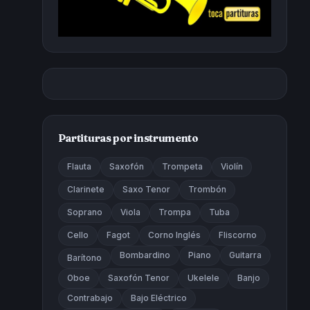
Partituras por instrumento
Flauta
Saxofón
Trompeta
Violín
Clarinete
Saxo Tenor
Trombón
Soprano
Viola
Trompa
Tuba
Cello
Fagot
Corno Inglés
Fliscorno
Bombardino
Piano
Guitarra
Barítono
Oboe
Saxofón Tenor
Ukelele
Banjo
Contrabajo
Bajo Eléctrico