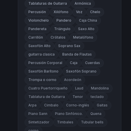
Tablaturas de Guitarra
Armónica
Percusión
Xilófono
Voz
Chelo
Violonchelo
Pandero
Caja China
Pandereta
Triángulo
Saxo Alto
Carrillón
Crótalos
Metalófono
Saxofón Alto
Soprano Sax
guitarra clasica
Banda de Flautas
Percusión Corporal
Caja
Cuerdas
Saxofón Barítono
Saxofón Soprano
Trompa o corno
Acordeón
Cuatro Puertorriqueño
Laud
Mandolina
Tablatura de Guitarra
Tenor
teclado
Arpa
Cimbalo
Corno-inglés
Gaitas
Piano Sann
Piano Sinfónico.
Quena
Sintetizador
Timbales
Tubular bells
corno