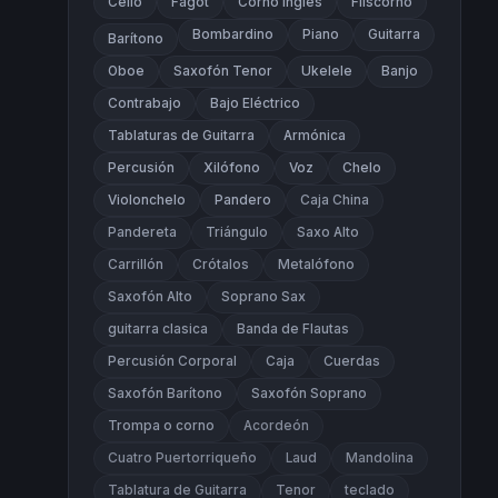
Cello
Fagot
Corno Inglés
Fliscorno
Bombardino
Piano
Guitarra
Barítono
Oboe
Saxofón Tenor
Ukelele
Banjo
Contrabajo
Bajo Eléctrico
Tablaturas de Guitarra
Armónica
Percusión
Xilófono
Voz
Chelo
Violonchelo
Pandero
Caja China
Pandereta
Triángulo
Saxo Alto
Carrillón
Crótalos
Metalófono
Saxofón Alto
Soprano Sax
guitarra clasica
Banda de Flautas
Percusión Corporal
Caja
Cuerdas
Saxofón Barítono
Saxofón Soprano
Trompa o corno
Acordeón
Cuatro Puertorriqueño
Laud
Mandolina
Tablatura de Guitarra
Tenor
teclado