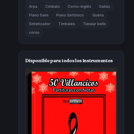
Arpa
Cimbalo
Corno-inglés
Gaitas
Piano Sann
Piano Sinfónico.
Quena
Sintetizador
Timbales
Tubular bells
corno
Disponible para todos los instrumentos