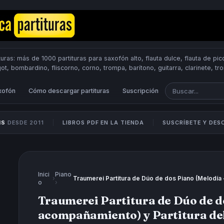
uras: más de 1000 partituras para saxofón alto, flauta dulce, flauta de pico
got, bombardino, fliscorno, corno, trompa, barítono, guitarra, clarinete, t
Scores.
PUBLICA PARTITURAS
xofón
Cómo descargar partituras
Suscripción
IS
DESDE 2011
LIBROS PDF EN LA TIENDA
SUSCRÍBETE Y DE
Inici
Piano
›
o
›
Traumerei Partitura de Dúo de d
acompañamiento) y Partitura d