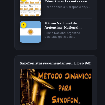
Cómo tocar las notas con...
Por fin tienes a tu disposición, y...
Himno Nacional de
Argentina | National
Anthem of Argentina...
Himno Nacional Argentino -
partituras gratis para...
Saxofonistas recomendamos... Libro Pdf