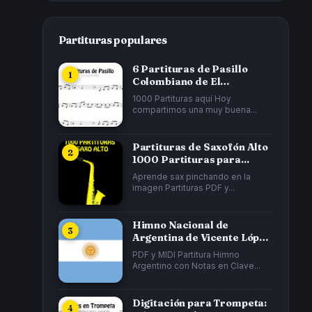
Partituras populares
6 Partituras de Pasillo
Colombiano de El
Cucarrón, La Gata...
1000 Partituras aquí Hoy
compartimos una muy buena...
Partituras de Saxofón Alto
1000 Partituras para...
Aprende sax pinchando en la
imagen Partituras PDF y...
Himno Nacional de
Argentina de Vicente López
y Planes y...
PDF y MIDI Partitura Himno
Argentino con Notas en Clave...
Digitación para Trompeta: