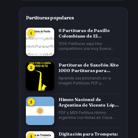
Partituras populares
6 Partituras de Pasillo
Colombiano de El
Cucarrón, La Gata...
1000 Partituras aquí Hoy
compartimos una muy buena...
Partituras de Saxofón Alto
1000 Partituras para...
Aprende sax pinchando en la
imagen Partituras PDF y...
Himno Nacional de
Argentina de Vicente López
y Planes y...
PDF y MIDI Partitura Himno
Argentino con Notas en Clave...
Digitación para Trompeta: