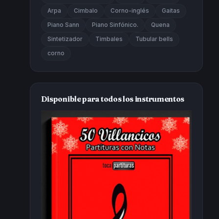
Arpa
Cimbalo
Corno-inglés
Gaitas
Piano Sann
Piano Sinfónico.
Quena
Sintetizador
Timbales
Tubular bells
corno
Disponible para todos los instrumentos