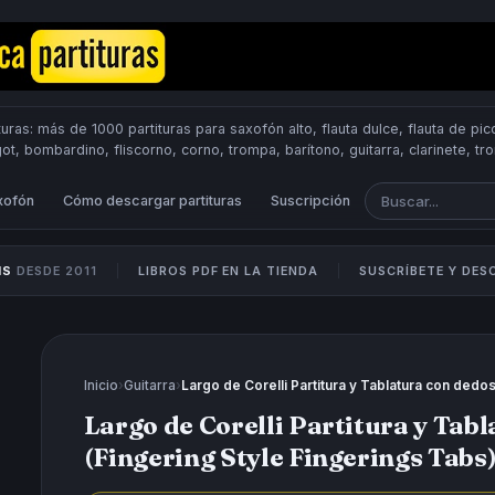
uras: más de 1000 partituras para saxofón alto, flauta dulce, flauta de pico
got, bombardino, fliscorno, corno, trompa, barítono, guitarra, clarinete, t
Scores.
PUBLICA PARTITURAS
xofón
Cómo descargar partituras
Suscripción
IS
DESDE 2011
LIBROS PDF EN LA TIENDA
SUSCRÍBETE Y DE
Inicio
›
Guitarra
›
Largo de Corelli Partitura y Tablatura con dedos
Largo de Corelli Partitura y Tab
(Fingering Style Fingerings Tabs