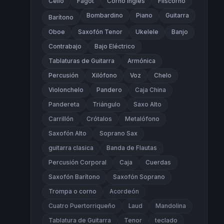
Cello
Fagot
Corno Inglés
Fliscorno
Bombardino
Piano
Guitarra
Barítono
Oboe
Saxofón Tenor
Ukelele
Banjo
Contrabajo
Bajo Eléctrico
Tablaturas de Guitarra
Armónica
Percusión
Xilófono
Voz
Chelo
Violonchelo
Pandero
Caja China
Pandereta
Triángulo
Saxo Alto
Carrillón
Crótalos
Metalófono
Saxofón Alto
Soprano Sax
guitarra clasica
Banda de Flautas
Percusión Corporal
Caja
Cuerdas
Saxofón Barítono
Saxofón Soprano
Trompa o corno
Acordeón
Cuatro Puertorriqueño
Laud
Mandolina
Tablatura de Guitarra
Tenor
teclado