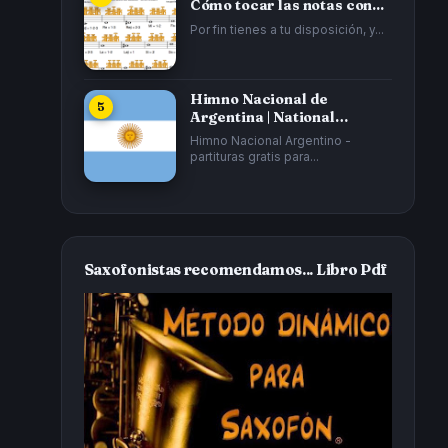
Cómo tocar las notas con...
Por fin tienes a tu disposición, y...
Himno Nacional de
Argentina | National
Anthem of Argentina...
Himno Nacional Argentino -
partituras gratis para...
Saxofonistas recomendamos... Libro Pdf