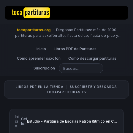
tocapartituras.org
·
Diegosax Partituras: más de 1000
partituras para saxofón alto, flauta dulce, flauta de pico y
travesera, violín, piano, trompeta, saxo tenor, oboe, viola,
chelo, fagot, bombardino, fliscorno, corno, trompa, barítono,
Inicio
Libros PDF de Partituras
guitarra, clarinete, trombón, tuba, ukelele y Sheet Music
Scores.
Cómo aprender saxofón
PUBLICA PARTITURAS
Cómo descargar partituras
Suscripción
LIBROS PDF EN LA TIENDA
SUSCRÍBETE Y DESCARGA
TOCAPARTITURAS.TV
Ini
Cel
ci
›
Estudio - Partitura de Escalas Patrón Rítmico en Corcheas - Tutorial para Aprender Escalas
lo
›
o