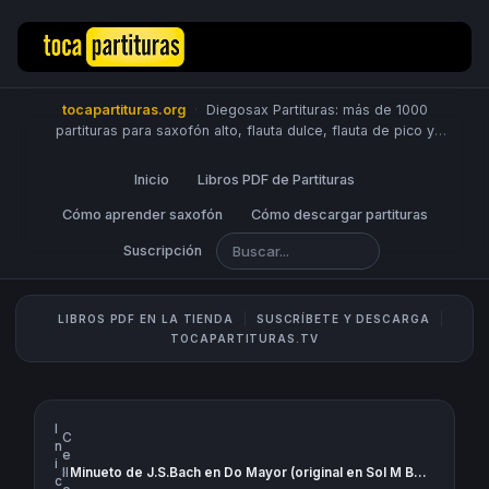
tocapartituras.org
·
Diegosax Partituras: más de 1000
partituras para saxofón alto, flauta dulce, flauta de pico y
travesera, violín, piano, trompeta, saxo tenor, oboe, viola,
chelo, fagot, bombardino, fliscorno, corno, trompa, barítono,
Inicio
Libros PDF de Partituras
guitarra, clarinete, trombón, tuba, ukelele y Sheet Music
Scores.
Cómo aprender saxofón
PUBLICA PARTITURAS
Cómo descargar partituras
Suscripción
LIBROS PDF EN LA TIENDA
SUSCRÍBETE Y DESCARGA
TOCAPARTITURAS.TV
I
C
n
e
i
›
ll
Minueto de J.S.Bach en Do Mayor (original en Sol M BWV Anh. 114) Partitura Fácil de Piano, Flauta, Violín, Saxofón Alto, Trompeta, Viola, Piano, Oboe, Clarinete, Saxo Tenor, Soprano Sax, Trombón, Fliscorno, Violonchelo, Fagot, Barítono, Bombardino, Trompa, Tuba Elicón y Corno Inglés
c