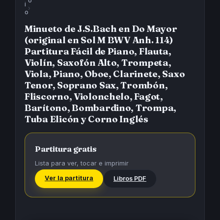
o
i
›
o
Minueto de J.S.Bach en Do Mayor
(original en Sol M BWV Anh. 114)
Partitura Fácil de Piano, Flauta,
Violín, Saxofón Alto, Trompeta,
Viola, Piano, Oboe, Clarinete, Saxo
Tenor, Soprano Sax, Trombón,
Fliscorno, Violonchelo, Fagot,
Barítono, Bombardino, Trompa,
Tuba Elicón y Corno Inglés
Partitura gratis
Lista para ver, tocar e imprimir
Ver la partitura
Libros PDF