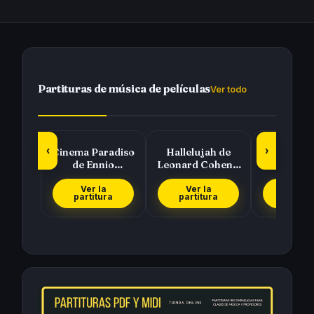
Partituras de música de películas
Ver todo
‹
›
Cinema Paradiso
Hallelujah de
Piratas del
de Ennio
Leonard Cohen y
(Pirates 
Morricone
Rufus Wainwright
Caribbea
Hans Zi
Ver la
Ver la
Ver l
partitura
partitura
partit