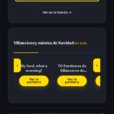
Ver en la tienda →
Villancicos y música de Navidad
Ver todo
‹
›
My lord, what a
70 Partituras de
Pedro
morning!
Villancicos de
Raffaella
Navidad para
tocar con tu…
Ver la
Ver la
Ver l
partitura
partitura
partit