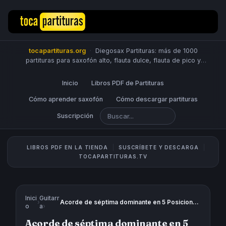
tocapartituras.org
·
Diegosax Partituras: más de 1000
partituras para saxofón alto, flauta dulce, flauta de pico y
travesera, violín, piano, trompeta, saxo tenor, oboe, viola,
chelo, fagot, bombardino, fliscorno, corno, trompa, barítono,
Inicio
Libros PDF de Partituras
guitarra, clarinete, trombón, tuba, ukelele y Sheet Music
Scores.
Cómo aprender saxofón
PUBLICA PARTITURAS
Cómo descargar partituras
Suscripción
LIBROS PDF EN LA TIENDA
SUSCRÍBETE Y DESCARGA
TOCAPARTITURAS.TV
Inici
Guitarr
›
Acorde de séptima dominante en 5 Posiciones para Guitarra
o
a
›
Acorde de séptima dominante en 5