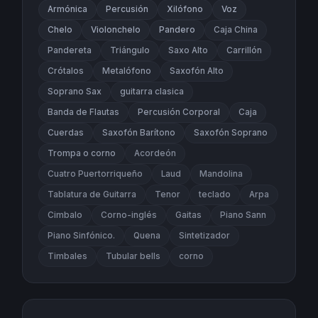
Armónica
Percusión
Xilófono
Voz
Chelo
Violonchelo
Pandero
Caja China
Pandereta
Triángulo
Saxo Alto
Carrillón
Crótalos
Metalófono
Saxofón Alto
Soprano Sax
guitarra clasica
Banda de Flautas
Percusión Corporal
Caja
Cuerdas
Saxofón Barítono
Saxofón Soprano
Trompa o corno
Acordeón
Cuatro Puertorriqueño
Laud
Mandolina
Tablatura de Guitarra
Tenor
teclado
Arpa
Cimbalo
Corno-inglés
Gaitas
Piano Sann
Piano Sinfónico.
Quena
Sintetizador
Timbales
Tubular bells
corno