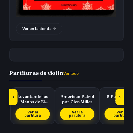
Ver en la tienda →
Partituras de violín
Ver todo
Levantando las
American Patrol
6 Partituras 
‹
›
Manos de El
por Glen Miller
Pasillo
Símbolo
Colombiano de
Cucarrón, 
Ver la
Ver la
Ver la
partitura
partitura
partitura
Gat…