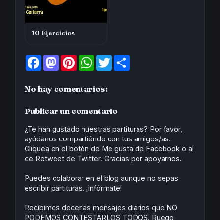
10 Ejercicios
F
M
P
W
T
S
a
a
i
h
w
h
c
s
n
a
i
a
e
t
t
t
t
r
No hay comentarios:
b
o
e
s
t
e
o
d
r
A
e
o
o
e
p
r
Publicar un comentario
k
n
s
p
t
¿Te han gustado nuestras partituras? Por favor,
ayúdanos compartiéndo con tus amigos/as.
Cliquea en el botón de Me gusta de Facebook o al
de Retweet de Twitter. Gracias por apoyarnos.
Puedes colaborar en el blog aunque no sepas
escribir partituras. ¡Infórmate!
Recibimos decenas mensajes diarios que NO
PODEMOS CONTESTARLOS TODOS. Ruego