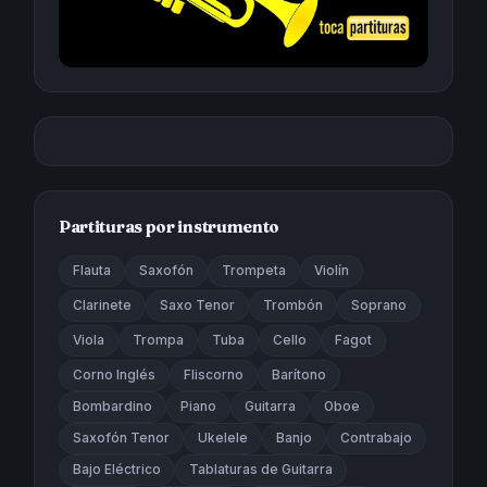
Partituras por instrumento
Flauta
Saxofón
Trompeta
Violín
Clarinete
Saxo Tenor
Trombón
Soprano
Viola
Trompa
Tuba
Cello
Fagot
Corno Inglés
Fliscorno
Barítono
Bombardino
Piano
Guitarra
Oboe
Saxofón Tenor
Ukelele
Banjo
Contrabajo
Bajo Eléctrico
Tablaturas de Guitarra