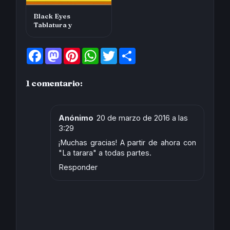
Black Eyes
Tablatura y
F
M
P
W
T
S
a
a
i
h
w
h
c
s
n
a
i
a
e
t
t
t
t
r
1 comentario:
b
o
e
s
t
e
o
d
r
A
e
o
o
e
p
r
k
n
s
p
t
Anónimo
20 de marzo de 2016 a las
3:29
¡Muchas gracias! A partir de ahora con
"La tarara" a todas partes.
Responder