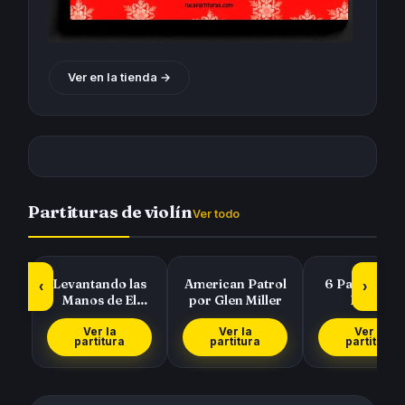
Ver en la tienda →
Partituras de violín
Ver todo
Levantando las
American Patrol
6 Partituras 
‹
›
Manos de El
por Glen Miller
Pasillo
Símbolo
Colombiano de
Cucarrón, 
Ver la
Ver la
Ver la
partitura
partitura
partitura
Gat…