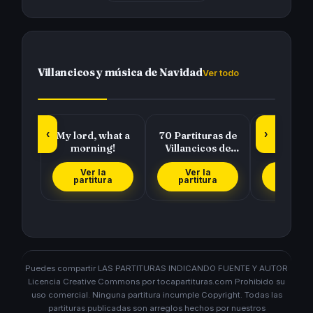
Villancicos y música de Navidad
Ver todo
‹
›
My lord, what a
70 Partituras de
Pedro
morning!
Villancicos de
Raffaella
Navidad para
tocar con tu…
Ver la
Ver la
Ver l
partitura
partitura
partit
Puedes compartir LAS PARTITURAS INDICANDO FUENTE Y AUTOR
Licencia Creative Commons por tocapartituras.com Prohibido su
uso comercial. Ninguna partitura incumple Copyright. Todas las
partituras publicadas son arreglos hechos por nuestros