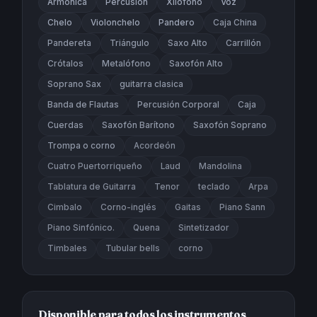
Armónica
Percusión
Xilófono
Voz
Chelo
Violonchelo
Pandero
Caja China
Pandereta
Triángulo
Saxo Alto
Carrillón
Crótalos
Metalófono
Saxofón Alto
Soprano Sax
guitarra clasica
Banda de Flautas
Percusión Corporal
Caja
Cuerdas
Saxofón Barítono
Saxofón Soprano
Trompa o corno
Acordeón
Cuatro Puertorriqueño
Laud
Mandolina
Tablatura de Guitarra
Tenor
teclado
Arpa
Cimbalo
Corno-inglés
Gaitas
Piano Sann
Piano Sinfónico.
Quena
Sintetizador
Timbales
Tubular bells
corno
Disponible para todos los instrumentos