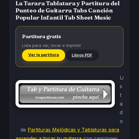
La Tarara Tablatura y Partitura del
Punteo de Guitarra Tabs Canción
Popular Infantil Tab Sheet Music
Partitura gratis
Lista para ver, tocar e imprimir
Ver la partitura
Libros PDF
Li
s
t
a
d
o
de
Partituras Melódicas y Tablaturas para
aprender a tocar tu guitarra
con canciones