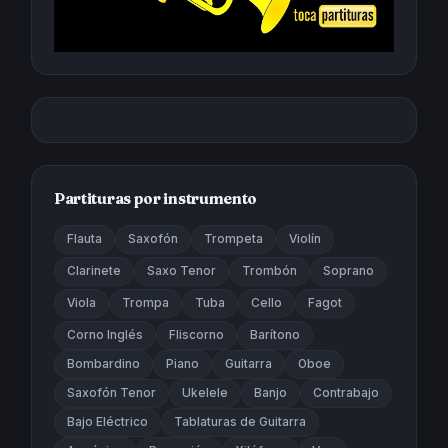
Partituras por instrumento
Flauta
Saxofón
Trompeta
Violín
Clarinete
Saxo Tenor
Trombón
Soprano
Viola
Trompa
Tuba
Cello
Fagot
Corno Inglés
Fliscorno
Barítono
Bombardino
Piano
Guitarra
Oboe
Saxofón Tenor
Ukelele
Banjo
Contrabajo
Bajo Eléctrico
Tablaturas de Guitarra