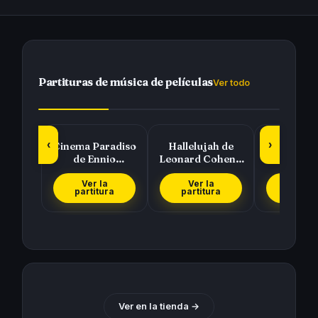
Partituras de música de películas
Ver todo
‹
›
Cinema Paradiso
Hallelujah de
Piratas del
de Ennio
Leonard Cohen y
(Pirates 
Morricone
Rufus Wainwright
Caribbea
Hans Zi
Ver la
Ver la
Ver l
partitura
partitura
partit
Ver en la tienda →