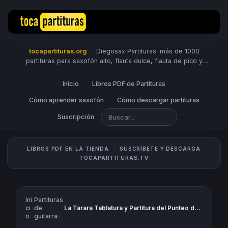
tocapartituras.org
·
Diegosax Partituras: más de 1000
partituras para saxofón alto, flauta dulce, flauta de pico y
travesera, violín, piano, trompeta, saxo tenor, oboe, viola,
chelo, fagot, bombardino, fliscorno, corno, trompa, barítono,
Inicio
Libros PDF de Partituras
guitarra, clarinete, trombón, tuba, ukelele y Sheet Music
Scores.
Cómo aprender saxofón
PUBLICA PARTITURAS
Cómo descargar partituras
Suscripción
LIBROS PDF EN LA TIENDA
SUSCRÍBETE Y DESCARGA
TOCAPARTITURAS.TV
Ini
Partituras
ci
›
de
La Tarara Tablatura y Partitura del Punteo de Guitarra Tabs Canción Popular Infantil Tab Sheet Music
o
guitarra
›