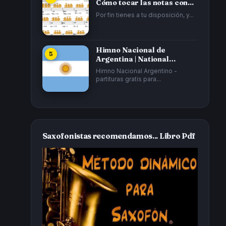
Cómo tocar las notas con...
Por fin tienes a tu disposición, y...
Himno Nacional de
Argentina | National
Anthem of Argentina...
Himno Nacional Argentino -
partituras gratis para...
Saxofonistas recomendamos... Libro Pdf