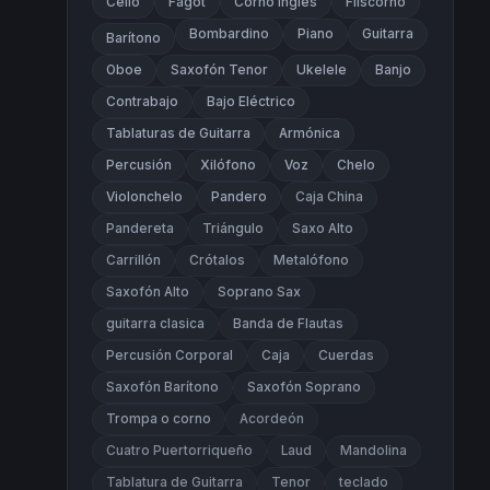
Cello
Fagot
Corno Inglés
Fliscorno
Bombardino
Piano
Guitarra
Barítono
Oboe
Saxofón Tenor
Ukelele
Banjo
Contrabajo
Bajo Eléctrico
Tablaturas de Guitarra
Armónica
Percusión
Xilófono
Voz
Chelo
Violonchelo
Pandero
Caja China
Pandereta
Triángulo
Saxo Alto
Carrillón
Crótalos
Metalófono
Saxofón Alto
Soprano Sax
guitarra clasica
Banda de Flautas
Percusión Corporal
Caja
Cuerdas
Saxofón Barítono
Saxofón Soprano
Trompa o corno
Acordeón
Cuatro Puertorriqueño
Laud
Mandolina
Tablatura de Guitarra
Tenor
teclado