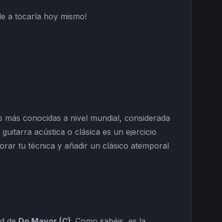
de a tocarla hoy mismo!
as más conocidas a nivel mundial, considerada
guitarra acústica o clásica es un ejercicio
rar tu técnica y añadir un clásico atemporal
ad de
Do Mayor (C)
. Como sabéis, es la