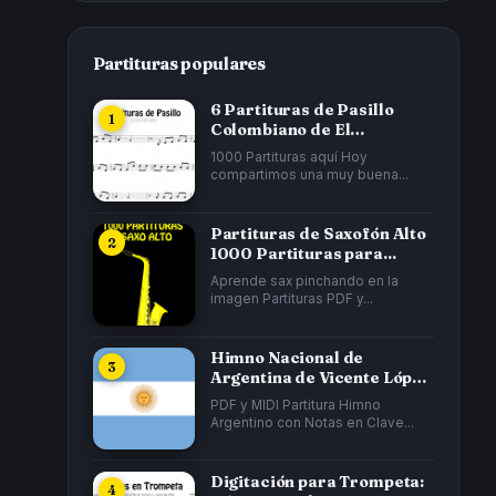
Partituras populares
6 Partituras de Pasillo
Colombiano de El
Cucarrón, La Gata...
1000 Partituras aquí Hoy
compartimos una muy buena...
Partituras de Saxofón Alto
1000 Partituras para...
Aprende sax pinchando en la
imagen Partituras PDF y...
Himno Nacional de
Argentina de Vicente López
y Planes y...
PDF y MIDI Partitura Himno
Argentino con Notas en Clave...
Digitación para Trompeta: