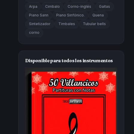
Arpa
Cimbalo
Corno-inglés
Gaitas
Piano Sann
Piano Sinfónico.
Quena
Sintetizador
Timbales
Tubular bells
corno
Disponible para todos los instrumentos