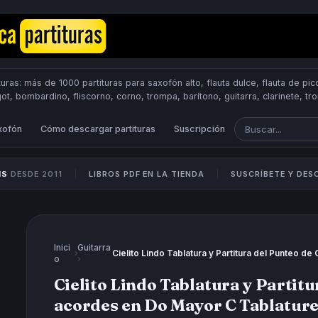
uras: más de 1000 partituras para saxofón alto, flauta dulce, flauta de pico
got, bombardino, fliscorno, corno, trompa, barítono, guitarra, clarinete, t
Scores.
PUBLICA PARTITURAS
xofón
Cómo descargar partituras
Suscripción
IS
DESDE 2011
LIBROS PDF EN LA TIENDA
SUSCRÍBETE Y DE
Inici
Guitarra
›
o
›
Cielito Lindo Tablatura y Partit
acordes en Do Mayor C Tablature