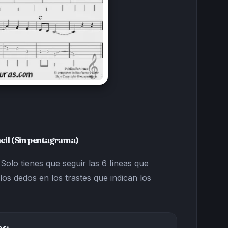
cil (Sin pentagrama)
 Solo tienes que seguir las 6 líneas que
los dedos en los trastes que indican los
os: