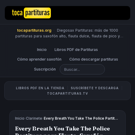
tocapartituras.org
·
Diegosax Partituras: más de 1000
partituras para saxofón alto, flauta dulce, flauta de pico y
travesera, violín, piano, trompeta, saxo tenor, oboe, viola,
chelo, fagot, bombardino, fliscorno, corno, trompa, barítono,
Inicio
Libros PDF de Partituras
guitarra, clarinete, trombón, tuba, ukelele y Sheet Music
Scores.
Cómo aprender saxofón
PUBLICA PARTITURAS
Cómo descargar partituras
Suscripción
LIBROS PDF EN LA TIENDA
SUSCRÍBETE Y DESCARGA
TOCAPARTITURAS.TV
Inicio
›
Clarinete
›
Every Breath You Take The Police Partitura para Flauta, Saxofón, Violín, Trompeta, Clarinete, Saxo Tenor, Soprano Sax y Trombón. Partitura de Sting "Every Breath you take" Pop Rock
Every Breath You Take The Police