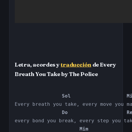
Letra, acordes y
traducción
de Every
Breath You Take by The Police
                Sol                   M
                Do                    R
                      Mim