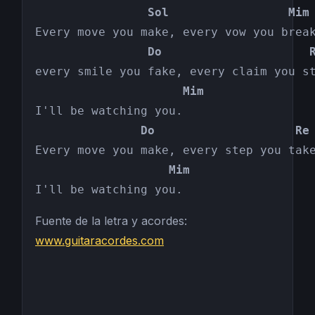
                Sol                 Mim
                Do                     
                     Mim
               Do                    Re
                   Mim
I'll be watching you.
Fuente de la letra y acordes:
www.guitaracordes.com