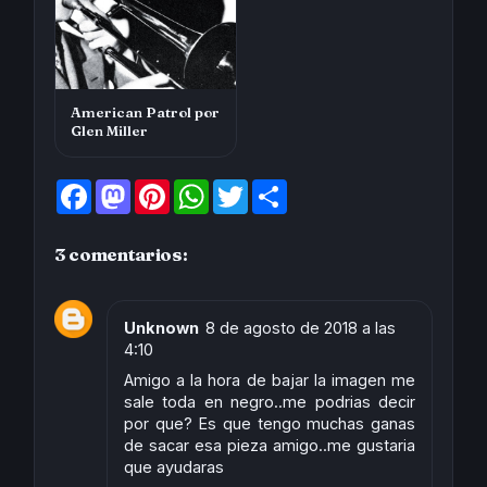
American Patrol por
Glen Miller
F
M
P
W
T
S
a
a
i
h
w
h
c
s
n
a
i
a
e
t
t
t
t
r
3 comentarios:
b
o
e
s
t
e
o
d
r
A
e
o
o
e
p
r
k
n
s
p
t
Unknown
8 de agosto de 2018 a las
4:10
Amigo a la hora de bajar la imagen me
sale toda en negro..me podrias decir
por que? Es que tengo muchas ganas
de sacar esa pieza amigo..me gustaria
que ayudaras