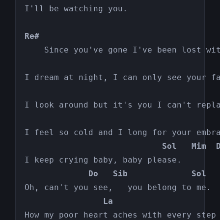
I'll be watching you.

Re#                                    
                                       
                                       
                                       
                            Sol   Mim  
             Do   Sib             Sol
                La                     