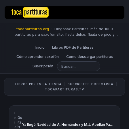
tocapartituras.org
·
Diegosax Partituras: más de 1000
partituras para saxofón alto, flauta dulce, flauta de pico y
travesera, violín, piano, trompeta, saxo tenor, oboe, viola,
chelo, fagot, bombardino, fliscorno, corno, trompa, barítono,
Inicio
Libros PDF de Partituras
guitarra, clarinete, trombón, tuba, ukelele y Sheet Music
Scores.
Cómo aprender saxofón
PUBLICA PARTITURAS
Cómo descargar partituras
Suscripción
LIBROS PDF EN LA TIENDA
SUSCRÍBETE Y DESCARGA
TOCAPARTITURAS.TV
I
n
Gu
i
ita
›
Ya llegó Navidad de A. Hernández y M.J. Abellán Partitura de Villancicos para Orquesta de Cuerdas y Voz. Partituras de creación propia por Antonio Colaborador en diegosax
c
rr