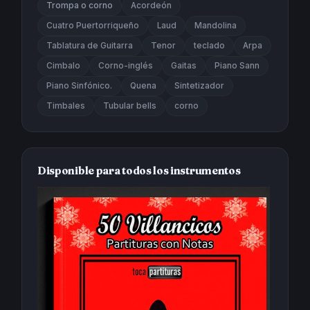
Trompa o corno
Acordeón
Cuatro Puertorriqueño
Laud
Mandolina
Tablatura de Guitarra
Tenor
teclado
Arpa
Cimbalo
Corno-inglés
Gaitas
Piano Sann
Piano Sinfónico.
Quena
Sintetizador
Timbales
Tubular bells
corno
Disponible para todos los instrumentos