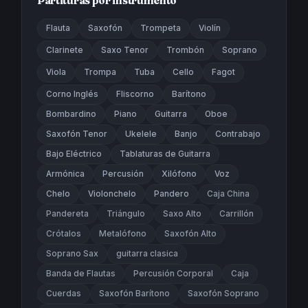
Partituras por instrumento
Flauta
Saxofón
Trompeta
Violín
Clarinete
Saxo Tenor
Trombón
Soprano
Viola
Trompa
Tuba
Cello
Fagot
Corno Inglés
Fliscorno
Barítono
Bombardino
Piano
Guitarra
Oboe
Saxofón Tenor
Ukelele
Banjo
Contrabajo
Bajo Eléctrico
Tablaturas de Guitarra
Armónica
Percusión
Xilófono
Voz
Chelo
Violonchelo
Pandero
Caja China
Pandereta
Triángulo
Saxo Alto
Carrillón
Crótalos
Metalófono
Saxofón Alto
Soprano Sax
guitarra clasica
Banda de Flautas
Percusión Corporal
Caja
Cuerdas
Saxofón Barítono
Saxofón Soprano