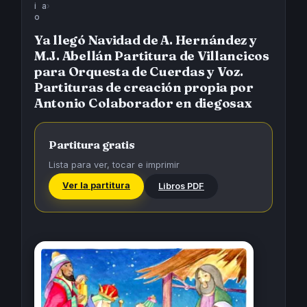
i
a
›
o
Ya llegó Navidad de A. Hernández y
M.J. Abellán Partitura de Villancicos
para Orquesta de Cuerdas y Voz.
Partituras de creación propia por
Antonio Colaborador en diegosax
Partitura gratis
Lista para ver, tocar e imprimir
Ver la partitura
Libros PDF