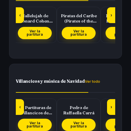
‹
›
diso
Hallelujah de
Piratas del Caribe
101 Partitur
Leonard Cohen y
(Pirates of the
Bandas Son
e
Rufus Wainwright
Caribbean) de
Selección
Hans Zimmer
Colección 
Ver la
Ver la
Ver la
partitura
partitura
partitura
Villancicos y música de Navidad
Ver todo
‹
›
at a
70 Partituras de
Pedro de
Dulce Navi
!
Villancicos de
Raffaella Carrá
(Jingle Bel
Navidad para
tocar con tu…
Ver la
Ver la
Ver la
partitura
partitura
partitura