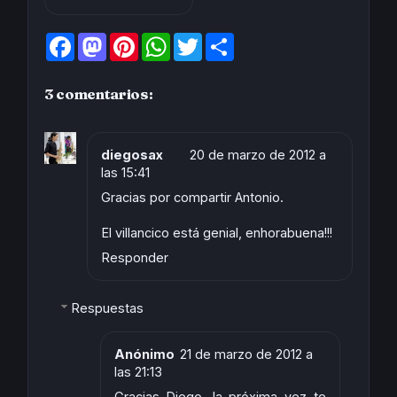
F
M
P
W
T
S
a
a
i
h
w
h
c
s
n
a
i
a
e
t
t
t
t
r
3 comentarios:
b
o
e
s
t
e
o
d
r
A
e
o
o
e
p
r
k
n
s
p
t
diegosax
20 de marzo de 2012 a
las 15:41
Gracias por compartir Antonio.
El villancico está genial, enhorabuena!!!
Responder
Respuestas
Anónimo
21 de marzo de 2012 a
las 21:13
Gracias Diego, la próxima vez te