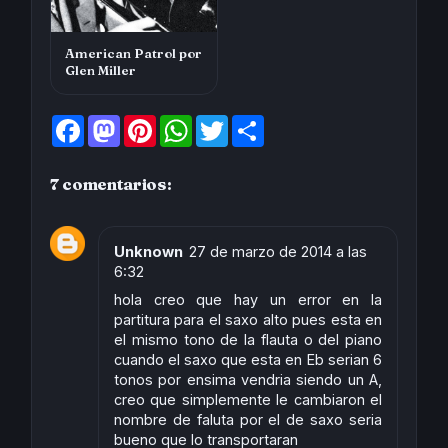
American Patrol por
Glen Miller
F
M
P
W
T
S
a
a
i
h
w
h
c
s
n
a
i
a
e
t
t
t
t
r
7 comentarios:
b
o
e
s
t
e
o
d
r
A
e
o
o
e
p
r
k
n
s
p
t
Unknown
27 de marzo de 2014 a las
6:32
hola creo que hay un error en la
partitura para el saxo alto pues esta en
el mismo tono de la flauta o del piano
cuando el saxo que esta en Eb serian 6
tonos por ensima vendria siendo un A,
creo que simplemente le cambiaron el
nombre de faluta por el de saxo seria
bueno que lo transportaran