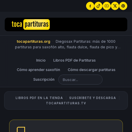
tocapartituras.org
·
Diegosax Partituras: más de 1000
partituras para saxofón alto, flauta dulce, flauta de pico y
travesera, violín, piano, trompeta, saxo tenor, oboe, viola,
chelo, fagot, bombardino, fliscorno, corno, trompa, barítono,
Inicio
Libros PDF de Partituras
guitarra, clarinete, trombón, tuba, ukelele y Sheet Music
Scores.
Cómo aprender saxofón
PUBLICA PARTITURAS
Cómo descargar partituras
Suscripción
LIBROS PDF EN LA TIENDA
SUSCRÍBETE Y DESCARGA
TOCAPARTITURAS.TV