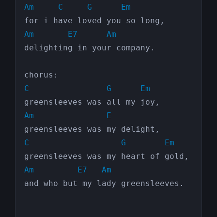
Am
C
G
Em
Am
E7
Am
delighting in your company.

C
G
Em
Am
E
C
G
Em
Am
E7
Am
and who but my lady greensleeves.
