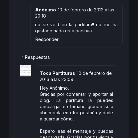
k
n
s
p
t
Anónimo
10 de febrero de 2013 a las
20:18
no se ve bien la partitura!! no me ha
gustado nada esta paginaa
Responder
Respuestas
Toca Partituras
10 de febrero de
2013 a las 23:09
Hey Anónimo.
Gracias por comentar y aportar al
blog. La partitura la puedes
descargar en tamaño grande solo
abriéndola en otra pestaña y darle
a guardar cómo.
Espero leas el mensaje y puedas
descargarla. Gracias por tu visita y