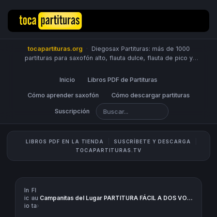
tocapartituras.org
·
Diegosax Partituras: más de 1000
partituras para saxofón alto, flauta dulce, flauta de pico y
travesera, violín, piano, trompeta, saxo tenor, oboe, viola,
chelo, fagot, bombardino, fliscorno, corno, trompa, barítono,
Inicio
Libros PDF de Partituras
guitarra, clarinete, trombón, tuba, ukelele y Sheet Music
Scores.
Cómo aprender saxofón
PUBLICA PARTITURAS
Cómo descargar partituras
Suscripción
LIBROS PDF EN LA TIENDA
SUSCRÍBETE Y DESCARGA
TOCAPARTITURAS.TV
In
Fl
ic
›
au
Campanitas del Lugar PARTITURA FÁCIL A DOS VOCES Villancico de navidad Letra, acordes y partitura de flauta dulce o de pico.
io
ta
›