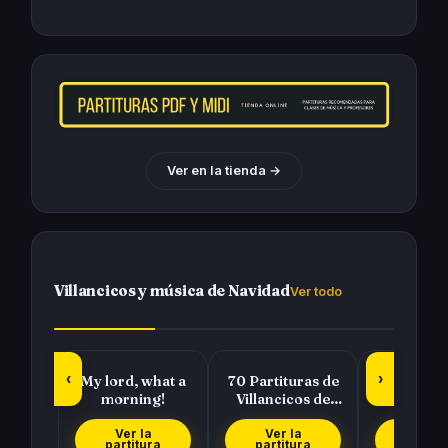
Ver en la tienda →
Villancicos y música de Navidad
Ver todo
‹
›
My lord, what a
70 Partituras de
Pedro
morning!
Villancicos de
Raffaella
Navidad para
tocar con tu…
Ver la
Ver la
Ver l
partitura
partitura
partit