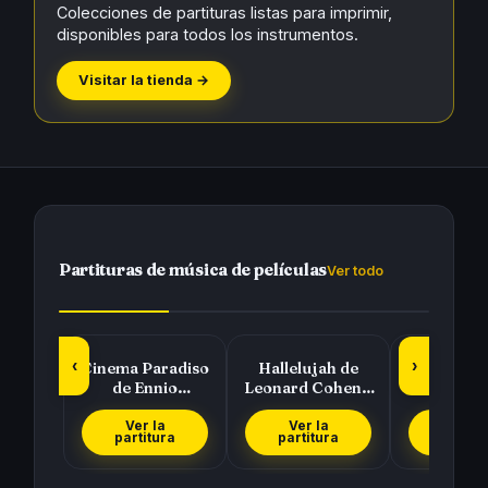
Colecciones de partituras listas para imprimir,
disponibles para todos los instrumentos.
Visitar la tienda →
Partituras de música de películas
Ver todo
‹
›
Cinema Paradiso
Hallelujah de
Piratas del
de Ennio
Leonard Cohen y
(Pirates 
Morricone
Rufus Wainwright
Caribbea
Hans Zi
Ver la
Ver la
Ver l
partitura
partitura
partit