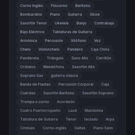
Corno Inglés
Fliscorno
Barítono
Bombardino
Piano
Guitarra
Oboe
Saxofón Tenor
Ukelele
Banjo
Contrabajo
Bajo Eléctrico
Tablaturas de Guitarra
Armónica
Percusión
Xilófono
Voz
Chelo
Violonchelo
Pandero
Caja China
Pandereta
Triángulo
Saxo Alto
Carrillón
Crótalos
Metalófono
Saxofón Alto
Soprano Sax
guitarra clasica
Banda de Flautas
Percusión Corporal
Caja
Cuerdas
Saxofón Barítono
Saxofón Soprano
Trompa o corno
Acordeón
Cuatro Puertorriqueño
Laud
Mandolina
Tablatura de Guitarra
Tenor
teclado
Arpa
Cimbalo
Corno-inglés
Gaitas
Piano Sann