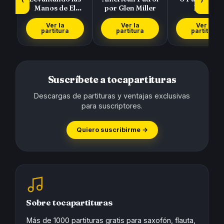
‹
›
Manos de El
por Glen Miller
Pasillo
Símbolo
Colombiano de
Cucarrón, 
Ver la
Ver la
Ver la
partitura
partitura
partitura
Gat…
Suscríbete a tocapartituras
Descargas de partituras y ventajas exclusivas
para suscriptores.
Quiero suscribirme →
Sobre tocapartituras
Más de 1000 partituras gratis para saxofón, flauta,