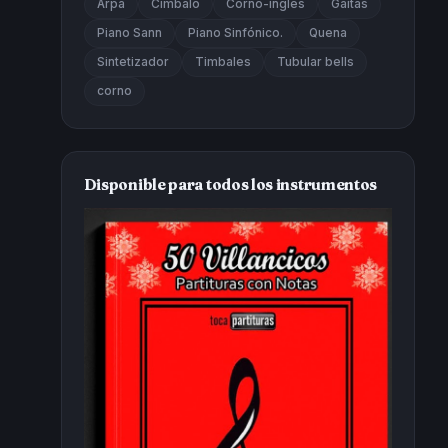
Arpa
Cimbalo
Corno-inglés
Gaitas
Piano Sann
Piano Sinfónico.
Quena
Sintetizador
Timbales
Tubular bells
corno
Disponible para todos los instrumentos