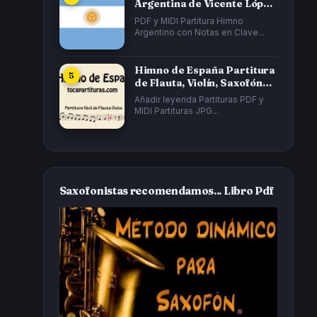
Argentina de Vicente López
y Planes y...
PDF y MIDI Partitura Himno
Argentino con Notas en Clave...
Himno de España Partitura
de Flauta, Violín, Saxofón
Alto...
Añadir leyenda Partituras PDF y
MIDI Partituras JPG...
Saxofonistas recomendamos... Libro Pdf