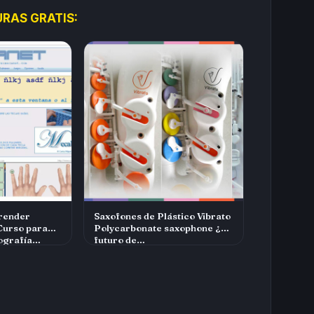
RAS GRATIS:
render
Saxofones de Plástico Vibrato
Curso para
Polycarbonate saxophone ¿el
ografía…
futuro de…