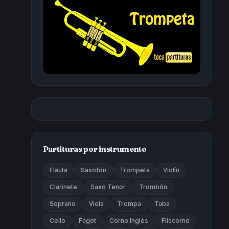
Partituras por instrumento
Flauta
Saxofón
Trompeta
Violín
Clarinete
Saxo Tenor
Trombón
Soprano
Viola
Trompa
Tuba
Cello
Fagot
Corno Inglés
Fliscorno