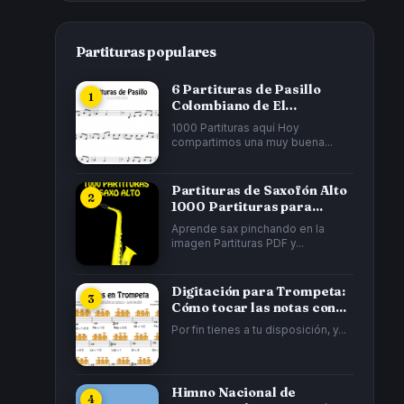
Partituras populares
6 Partituras de Pasillo
Colombiano de El
Cucarrón, La Gata...
1000 Partituras aquí Hoy
compartimos una muy buena...
Partituras de Saxofón Alto
1000 Partituras para...
Aprende sax pinchando en la
imagen Partituras PDF y...
Digitación para Trompeta:
Cómo tocar las notas con...
Por fin tienes a tu disposición, y...
Himno Nacional de