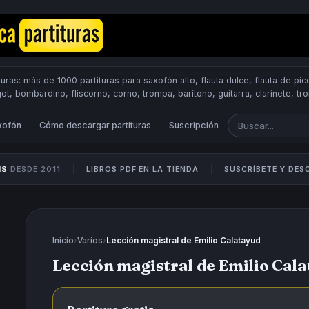
uras: más de 1000 partituras para saxofón alto, flauta dulce, flauta de pico
got, bombardino, fliscorno, corno, trompa, barítono, guitarra, clarinete, t
Scores.
PUBLICA PARTITURAS
xofón
Cómo descargar partituras
Suscripción
IS
DESDE 2011
LIBROS PDF EN LA TIENDA
SUSCRÍBETE Y DE
Inicio
›
Varios
›
Lección magistral de Emilio Calatayud
Lección magistral de Emilio Cal