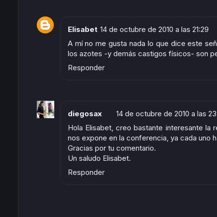
o
d
r
A
e
o
o
e
p
r
k
n
s
p
t
Elisabet
14 de octubre de 2010 a las 21:29
A mí no me gusta nada lo que dice este señ
los azotes -y demás castigos físicos- son pe
Responder
diegosax
14 de octubre de 2010 a las 23
Hola Elisabet, creo bastante interesante la 
nos expone en la conferencia, ya cada uno ha
Gracias por tu comentario.
Un saludo Elisabet.
Responder