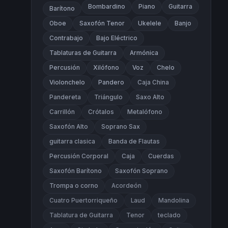
Bombardino
Piano
Guitarra
Barítono
Oboe
Saxofón Tenor
Ukelele
Banjo
Contrabajo
Bajo Eléctrico
Tablaturas de Guitarra
Armónica
Percusión
Xilófono
Voz
Chelo
Violonchelo
Pandero
Caja China
Pandereta
Triángulo
Saxo Alto
Carrillón
Crótalos
Metalófono
Saxofón Alto
Soprano Sax
guitarra clasica
Banda de Flautas
Percusión Corporal
Caja
Cuerdas
Saxofón Barítono
Saxofón Soprano
Trompa o corno
Acordeón
Cuatro Puertorriqueño
Laud
Mandolina
Tablatura de Guitarra
Tenor
teclado