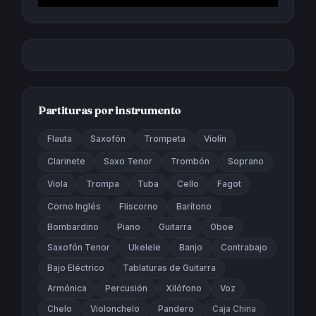
Partituras por instrumento
Flauta
Saxofón
Trompeta
Violín
Clarinete
Saxo Tenor
Trombón
Soprano
Viola
Trompa
Tuba
Cello
Fagot
Corno Inglés
Fliscorno
Barítono
Bombardino
Piano
Guitarra
Oboe
Saxofón Tenor
Ukelele
Banjo
Contrabajo
Bajo Eléctrico
Tablaturas de Guitarra
Armónica
Percusión
Xilófono
Voz
Chelo
Violonchelo
Pandero
Caja China