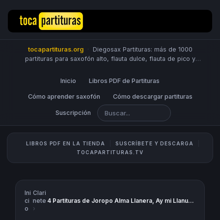
tocapartituras.org
·
Diegosax Partituras: más de 1000
partituras para saxofón alto, flauta dulce, flauta de pico y
travesera, violín, piano, trompeta, saxo tenor, oboe, viola,
chelo, fagot, bombardino, fliscorno, corno, trompa, barítono,
Inicio
Libros PDF de Partituras
guitarra, clarinete, trombón, tuba, ukelele y Sheet Music
Scores.
Cómo aprender saxofón
PUBLICA PARTITURAS
Cómo descargar partituras
Suscripción
LIBROS PDF EN LA TIENDA
SUSCRÍBETE Y DESCARGA
TOCAPARTITURAS.TV
Ini
Clari
ci
›
nete
4 Partituras de Joropo Alma Llanera, Ay mi Llanura, El Sanjuanero Partituras con Acordes en Clave de Sol
o
›