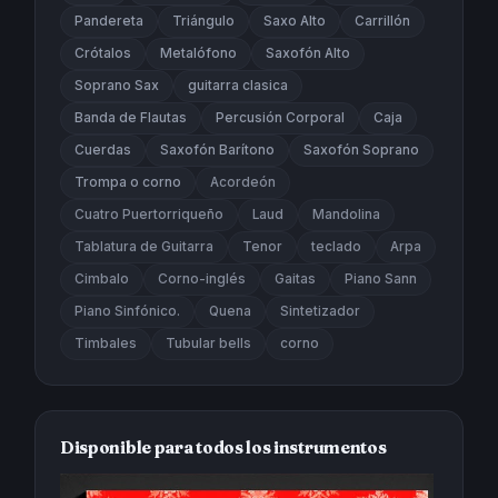
Pandereta
Triángulo
Saxo Alto
Carrillón
Crótalos
Metalófono
Saxofón Alto
Soprano Sax
guitarra clasica
Banda de Flautas
Percusión Corporal
Caja
Cuerdas
Saxofón Barítono
Saxofón Soprano
Trompa o corno
Acordeón
Cuatro Puertorriqueño
Laud
Mandolina
Tablatura de Guitarra
Tenor
teclado
Arpa
Cimbalo
Corno-inglés
Gaitas
Piano Sann
Piano Sinfónico.
Quena
Sintetizador
Timbales
Tubular bells
corno
Disponible para todos los instrumentos