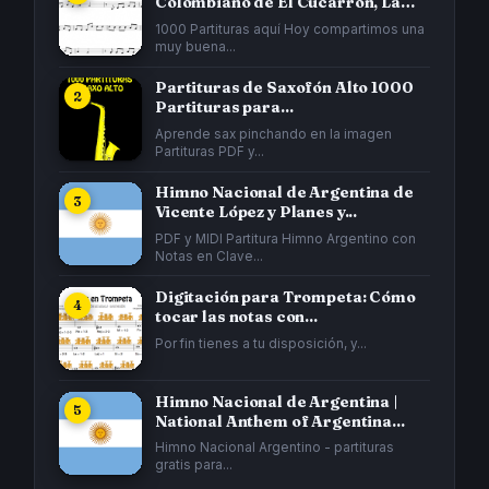
Colombiano de El Cucarrón, La
Gata...
1000 Partituras aquí Hoy compartimos una
muy buena...
Partituras de Saxofón Alto 1000
Partituras para...
Aprende sax pinchando en la imagen
Partituras PDF y...
Himno Nacional de Argentina de
Vicente López y Planes y...
PDF y MIDI Partitura Himno Argentino con
Notas en Clave...
Digitación para Trompeta: Cómo
tocar las notas con...
Por fin tienes a tu disposición, y...
Himno Nacional de Argentina |
National Anthem of Argentina...
Himno Nacional Argentino - partituras
gratis para...