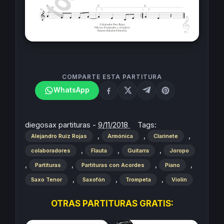
COMPARTE ESTA PARTITURA
WhatsApp
diegosax partituras
-
9/11/2018
Tags:
,
,
,
Alejandro Ruíz Rojas
Armónica
Clarinete
,
,
,
colaboradores
Flauta
Guitarra
Joropo
,
,
,
,
Partituras
Partituras con Acordes
Piano
,
,
,
Saxo Tenor
Saxofón
Trompeta
Violín
OTRAS PARTITURAS GRATIS: