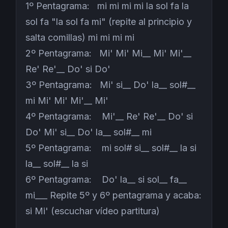
1º Pentagrama: mi mi mi mi la sol fa la
sol fa "la sol fa mi" (repite al principio y
salta comillas) mi mi mi mi
2º Pentagrama: Mi' Mi' Mi__ Mi' Mi'__
Re' Re'__ Do' si Do'
3º Pentagrama: Mi' si__ Do' la__ sol#__
mi Mi' Mi' Mi'__ Mi'
4º Pentagrama: Mi'__ Re' Re'__ Do' si
Do' Mi' si__ Do' la__ sol#__ mi
5º Pentagrama: mi sol# si__ sol#__ la si
la__ sol#__ la si
6º Pentagrama: Do' la__ si sol__ fa__
mi___ Repite 5º y 6º pentagrama y acaba:
si Mi' (escuchar vídeo partitura)