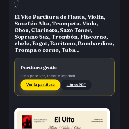
o
i
›
o
El Vito Partitura de Flauta, Violín,
Saxofón Alto, Trompeta, Viola,
Oboe, Clarinete, Saxo Tenor,
Soprano Sax, Trombón, Fliscorno,
chelo, Fagot, Barítono, Bombardino,
Trompa o corno, Tuba...
Partitura gratis
Lista para ver, tocar e imprimir
Ver la partitura
Libros PDF