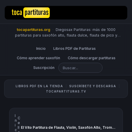
tocapartituras.org
·
Diegosax Partituras: más de 1000
partituras para saxofón alto, flauta dulce, flauta de pico y
travesera, violín, piano, trompeta, saxo tenor, oboe, viola,
chelo, fagot, bombardino, fliscorno, corno, trompa, barítono,
Inicio
Libros PDF de Partituras
guitarra, clarinete, trombón, tuba, ukelele y Sheet Music
Scores.
Cómo aprender saxofón
PUBLICA PARTITURAS
Cómo descargar partituras
Suscripción
LIBROS PDF EN LA TIENDA
SUSCRÍBETE Y DESCARGA
TOCAPARTITURAS.TV
I
C
n
e
i
›
ll
El Vito Partitura de Flauta, Violín, Saxofón Alto, Trompeta, Viola, Oboe, Clarinete, Saxo Tenor, Soprano Sax, Trombón, Fliscorno, chelo, Fagot, Barítono, Bombardino, Trompa o corno, Tuba...
c