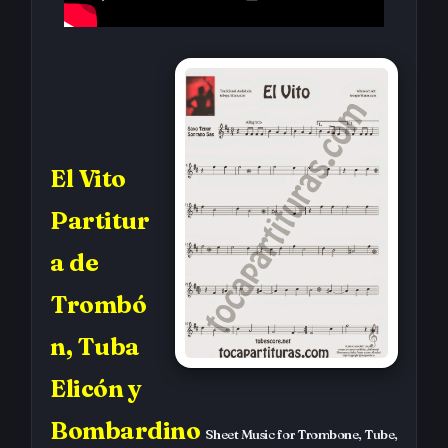
El Vito
Partitur
a de
Trombó
n, Tuba
Elicón y
Bombardino
Sheet Music for Trombone, Tube,