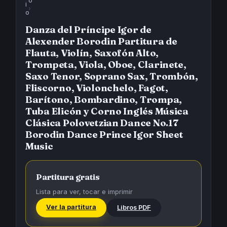
o
i
›
o
Danza del Príncipe Igor de
Alexender Borodin Partitura de
Flauta, Violín, Saxofón Alto,
Trompeta, Viola, Oboe, Clarinete,
Saxo Tenor, Soprano Sax, Trombón,
Fliscorno, Violonchelo, Fagot,
Barítono, Bombardino, Trompa,
Tuba Elicón y Corno Inglés Música
Clásica Polovetzian Dance No.17
Borodin Dance Prince Igor Sheet
Music
Partitura gratis
Lista para ver, tocar e imprimir
Ver la partitura
Libros PDF