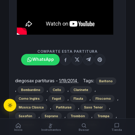
COMPARTE ESTA PARTITURA
WhatsApp
diegosax partituras
-
1/19/2014
Tags:
Barítono
,
,
,
,
Bombardino
Cello
Clarinete
,
,
,
,
Corno Inglés
Fagot
Flauta
Fliscorno
,
,
,
Música Clásica
Partituras
Saxo Tenor
,
,
,
,
Saxofón
Soprano
Trombón
Trompa
,
,
,
Trompeta
Tuba
Viola
Violín
Inicio
Instrumentos
Buscar
Tienda