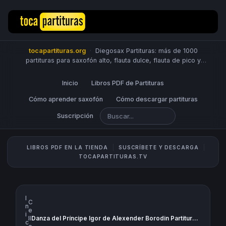
tocapartituras.org
·
Diegosax Partituras: más de 1000
partituras para saxofón alto, flauta dulce, flauta de pico y
travesera, violín, piano, trompeta, saxo tenor, oboe, viola,
chelo, fagot, bombardino, fliscorno, corno, trompa, barítono,
Inicio
Libros PDF de Partituras
guitarra, clarinete, trombón, tuba, ukelele y Sheet Music
Scores.
Cómo aprender saxofón
PUBLICA PARTITURAS
Cómo descargar partituras
Suscripción
LIBROS PDF EN LA TIENDA
SUSCRÍBETE Y DESCARGA
TOCAPARTITURAS.TV
I
C
n
e
i
›
ll
Danza del Príncipe Igor de Alexender Borodin Partitura de Flauta, Violín, Saxofón Alto, Trompeta, Viola, Oboe, Clarinete, Saxo Tenor, Soprano Sax, Trombón, Fliscorno, Violonchelo, Fagot, Barítono, Bombardino, Trompa, Tuba Elicón y Corno Inglés Música Clásica Polovetzian Dance No.17 Borodin Dance Prince Igor Sheet Music
c