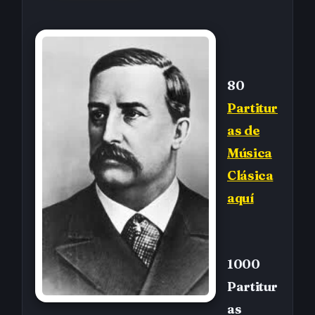
80
Partitur
as de
Música
Clásica
aquí
1000
Partitur
as