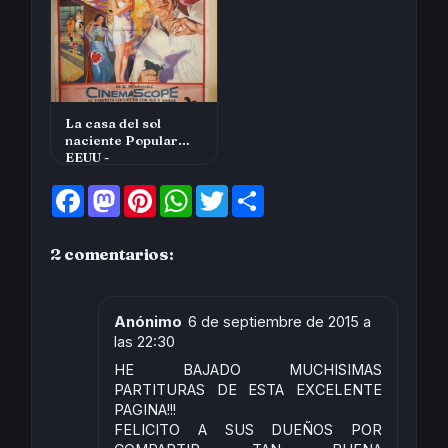
La casa del sol
naciente Popular
EEUU -
F
M
P
W
T
S
a
a
i
h
w
h
c
s
n
a
i
a
e
t
t
t
t
r
2 comentarios:
b
o
e
s
t
e
o
d
r
A
e
o
o
e
p
r
k
n
s
p
t
Anónimo
6 de septiembre de 2015 a
las 22:30
HE BAJADO MUCHISIMAS
PARTITURAS DE ESTA EXCELENTE
PAGINA!!!
FELICITO A SUS DUEÑOS POR