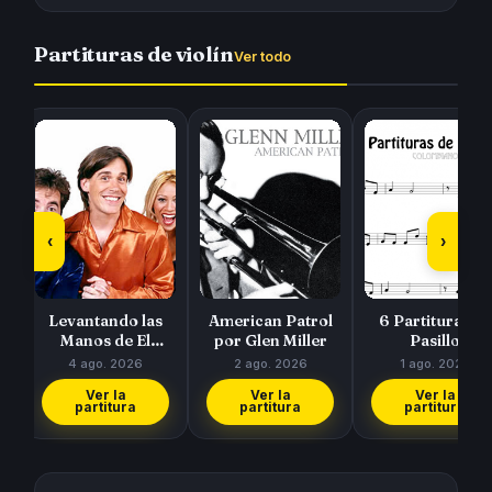
Partituras de violín
Ver todo
‹
›
a
Levantando las
American Patrol
6 Partituras de
Manos de El
por Glen Miller
Pasillo
Símbolo
Colombiano de 
4 ago. 2026
2 ago. 2026
1 ago. 2026
Cucarrón, La
Ver la
Ver la
Ver la
Gat…
partitura
partitura
partitura