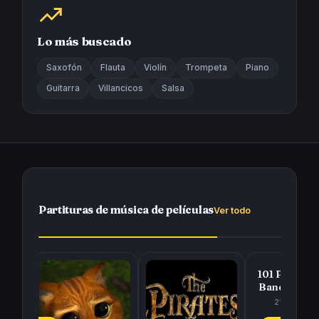
Lo más buscado
Saxofón
Flauta
Violín
Trompeta
Piano
Guitarra
Villancicos
Salsa
Partituras de música de películas
Ver todo
101 Partitur
Bandas Son
Selección
21 abr. 202
Colección 