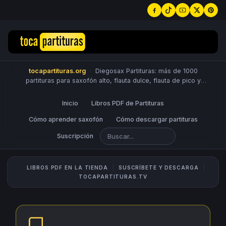
tocapartituras.org
·
Diegosax Partituras: más de 1000
partituras para saxofón alto, flauta dulce, flauta de pico y
travesera, violín, piano, trompeta, saxo tenor, oboe, viola,
chelo, fagot, bombardino, fliscorno, corno, trompa, barítono,
Inicio
Libros PDF de Partituras
guitarra, clarinete, trombón, tuba, ukelele y Sheet Music
Scores.
Cómo aprender saxofón
PUBLICA PARTITURAS
Cómo descargar partituras
Suscripción
LIBROS PDF EN LA TIENDA
SUSCRÍBETE Y DESCARGA
TOCAPARTITURAS.TV