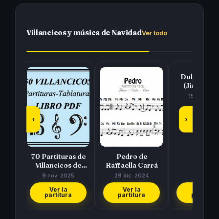
Villancicos y música de Navidad
Ver todo
Dulce Navi
(Jingle Bel
15 dic. 202
‹
›
at a
70 Partituras de
Pedro de
!
Villancicos de
Raffaella Carrá
Navidad para
6
9 nov. 2025
29 dic. 2024
tocar con tu…
Ver la
Ver la
Ver la
partitura
partitura
partitura