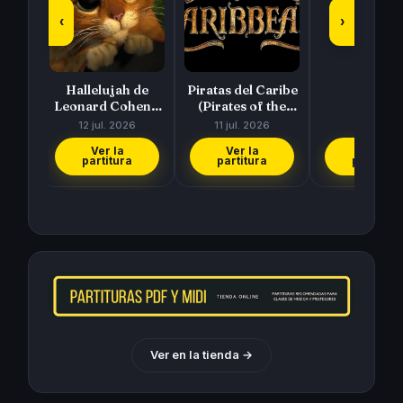
‹
›
diso
Hallelujah de
Piratas del Caribe
Leonard Cohen y
(Pirates of the
e
Rufus Wainwright
Caribbean) de
6
12 jul. 2026
11 jul. 2026
Hans Zimmer
Ver la
Ver la
Ver la
partitura
partitura
partitura
Ver en la tienda
→