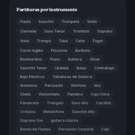
Partituras por instrumento
Flauta
Saxofón
Trompeta
Violín
Clarinete
Saxo Tenor
Trombón
Soprano
Viola
Trompa
Tuba
Cello
Fagot
Corno Inglés
Fliscorno
Barítono
Bombardino
Piano
Guitarra
Oboe
Saxofón Tenor
Ukelele
Banjo
Contrabajo
Bajo Eléctrico
Tablaturas de Guitarra
Armónica
Percusión
Xilófono
Voz
Chelo
Violonchelo
Pandero
Caja China
Pandereta
Triángulo
Saxo Alto
Carrillón
Crótalos
Metalófono
Saxofón Alto
Soprano Sax
guitarra clasica
Banda de Flautas
Percusión Corporal
Caja