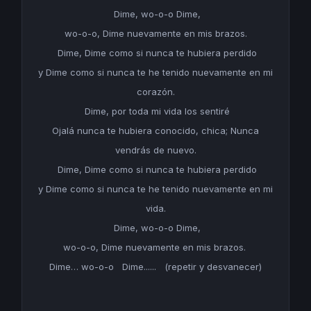
Dime
, wo-o-o
Dime
,
wo-o-o,
Dime
nuevamente en mis brazos.
Dime
,
Dime
como si nunca te hubiera perdido
y
Dime
como si nunca te he tenido nuevamente en mi
corazón.
Dime
, por toda mi vida los sentiré
Ojalá nunca te hubiera conocido, chica; Nunca
vendrás de nuevo.
Dime
,
Dime
como si nunca te hubiera perdido
y
Dime
como si nunca te he tenido nuevamente en mi
vida.
Dime
, wo-o-o
Dime
,
wo-o-o,
Dime
nuevamente en mis brazos.
Dime
… wo-o-o
Dime......
(repetir y desvanecer)