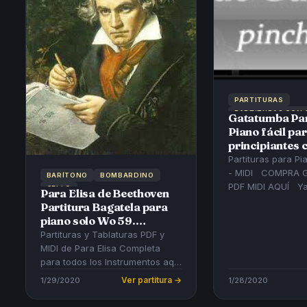
PARTITURAS
PARTITURAS CON
Gatatumba Par
PIANO
Piano fácil pa
principiantes 
en Do Mayor Vi
Partituras para Piano:
Popular Andal
- MIDI COMPRA GATATUMBA
BARÍTONO
BOMBARDINO
PDF MIDI AQUÍ Ya puedes
CELLO
Para Elisa de Beethoven
conseguir las part
Partitura Bagatela para
instrumento del ...
piano solo Wo 59.
Partitura de Para Elisa
Partituras y Tablaturas PDF y
para Flauta, Saxofón,
MIDI de Para Elisa Completa
Violín, Trompeta,
para todos los Instrumentos aquí
Clarinete, Trombón,
Partitura PDF Y MIDI DE PARA
1/29/2020
Ver partitura →
1/28/2020
Saxofón Tenor y
ELISA PARA PIANO ...
cualquier instrumento