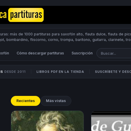
uras: más de 1000 partituras para saxofón alto, flauta dulce, flauta de pico
got, bombardino, fliscorno, corno, trompa, barítono, guitarra, clarinete, t
Scores.
PUBLICA PARTITURAS
xofón
Cómo descargar partituras
Suscripción
IS
DESDE 2011
LIBROS PDF EN LA TIENDA
SUSCRÍBETE Y DE
Recientes
Más vistas