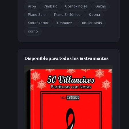
Arpa
Cimbalo
Corno-inglés
Gaitas
Piano Sann
Piano Sinfónico.
Quena
Sintetizador
Timbales
Tubular bells
corno
Disponible para todos los instrumentos