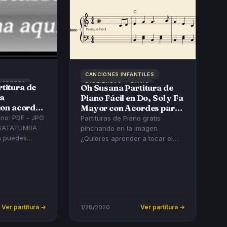
CANCIONES INFANTILES
 ACORDES
PARTITURAS
PIANO
titura de
Oh Susana Partitura de
ra
Piano Fácil en Do, Sol y Fa
con acordes
Mayor con Acordes para
llancico
Acompañamiento.
 PDF - JPG
Partituras de Piano gratis
uz
Partitura Fácil para
pinchando en la imagen
Pianistas Principiantes
¿Quieres aprender a tocar el
ituras de tu
Piano con Partituras? Compra
nuestros PDF o MIDIs para Pi...
Ver partitura →
1/28/2020
Ver partitura →