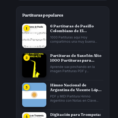
Partituras populares
6 Partituras de Pasillo
Colombiano de El
Cucarrón, La Gata...
1000 Partituras aquí Hoy
compartimos una muy buena...
Partituras de Saxofón Alto
1000 Partituras para...
Aprende sax pinchando en la
imagen Partituras PDF y...
Himno Nacional de
Argentina de Vicente López
y Planes y...
PDF y MIDI Partitura Himno
Argentino con Notas en Clave...
Digitación para Trompeta: