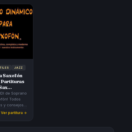
TILES
JAZZ
ra Saxofón
Partituras
Sax
n Si bemol
MIDI de Soprano
F
Ver partitura →