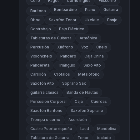
Cello
Fagot
Corno Inglés
Fliscorno
Bombardino
Piano
Guitarra
Barítono
Oboe
Saxofón Tenor
Ukelele
Banjo
Contrabajo
Bajo Eléctrico
Tablaturas de Guitarra
Armónica
Percusión
Xilófono
Voz
Chelo
Violonchelo
Pandero
Caja China
Pandereta
Triángulo
Saxo Alto
Carrillón
Crótalos
Metalófono
Saxofón Alto
Soprano Sax
guitarra clasica
Banda de Flautas
Percusión Corporal
Caja
Cuerdas
Saxofón Barítono
Saxofón Soprano
Trompa o corno
Acordeón
Cuatro Puertorriqueño
Laud
Mandolina
Tablatura de Guitarra
Tenor
teclado