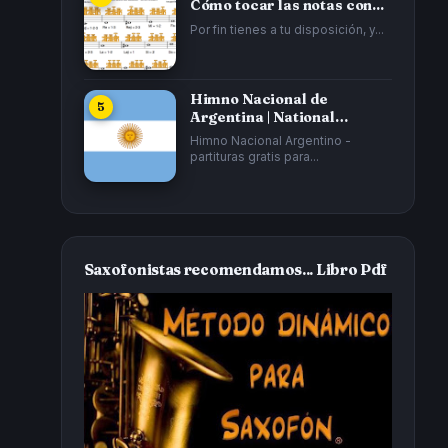
Cómo tocar las notas con...
Por fin tienes a tu disposición, y...
Himno Nacional de
Argentina | National
Anthem of Argentina...
Himno Nacional Argentino -
partituras gratis para...
Saxofonistas recomendamos... Libro Pdf